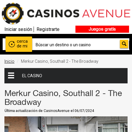
Iniciar sesión
Registrarte
Juegos gratis
cerca
de mi
Inicio
Merkur Casino, Southall 2 - The Broadway
EL CASINO
Merkur Casino, Southall 2 - The
Broadway
Última actualización de
CasinosAvenue
el
06/07/2024