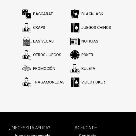
BACCARAT
BLACKJACK
CRAPS
JUEGOS CHINOS
LAS VEGAS
NOTICIAS
OTROS JUEGOS
POKER
PROMOCIÓN
RULETA
TRAGAMONEDAS
VIDEO POKER
N
A
¿
ECESSITA AYUDA?
CERCA DE