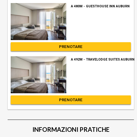
A 480M - GUESTHOUSE INN AUBURN
PRENOTARE
A 492M - TRAVELODGE SUITES AUBURN
PRENOTARE
INFORMAZIONI PRATICHE