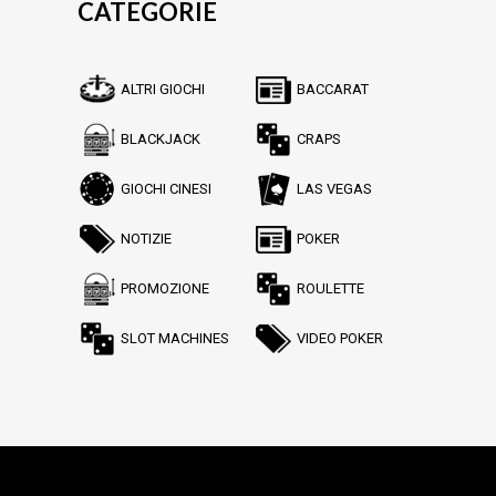
CATEGORIE
ALTRI GIOCHI
BACCARAT
BLACKJACK
CRAPS
GIOCHI CINESI
LAS VEGAS
NOTIZIE
POKER
PROMOZIONE
ROULETTE
SLOT MACHINES
VIDEO POKER