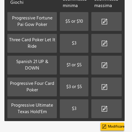
Giochi
minima
massima
Progressive Fortune
$5 or $10
Pai Gow Poker
Three Card Poker Let It
$3
Ride
Spanish 21 UP &
$1 or $5
DOWN
Progressive Four Card
$3 or $5
Poker
Progressive Ultimate
$3
Texas Hold'Em
Modificare