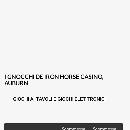
I GNOCCHI DE IRON HORSE CASINO,
AUBURN
GIOCHI AI TAVOLI E GIOCHI ELETTRONICI
Scommessa
Scommessa