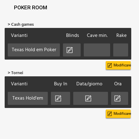
POKER ROOM
> Cash games
Varianti
Blinds
Cave min.
Rake
Texas Hold em Poker
Modificare
> Tornei
Varianti
Buy In
Data/giorno
Ora
Texas Hold'em
Modificare