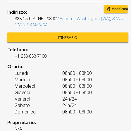
Modificare
Indirizzo:
333 15th St NE
-
98002
Auburn
,
Washington (WA)
,
STATI
UNITI D'AMERICA
ITINERARIO
Telefono:
+1 253-833-7100
Orario:
Lunedì
08h00 - 03h00
Martedì
08h00 - 03h00
Mercoledì
08h00 - 03h00
Giovedì
08h00 - 03h00
Venerdì
24h/24
Sabato
24h/24
Domenica
08h00 - 03h00
Proprietario:
N/A