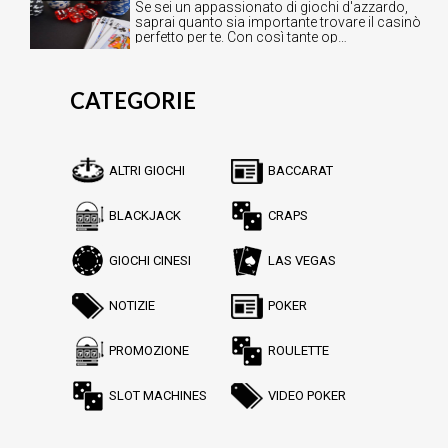
Se sei un appassionato di giochi d'azzardo,
saprai quanto sia importante trovare il casinò
perfetto per te. Con così tante op…
CATEGORIE
ALTRI GIOCHI
BACCARAT
BLACKJACK
CRAPS
GIOCHI CINESI
LAS VEGAS
NOTIZIE
POKER
PROMOZIONE
ROULETTE
SLOT MACHINES
VIDEO POKER