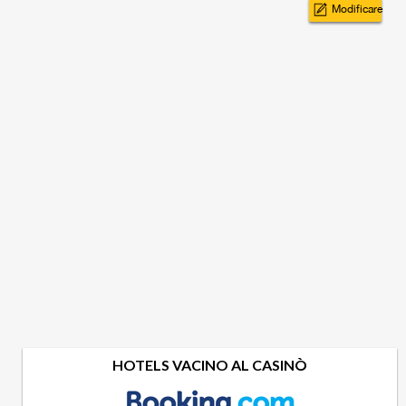
Modificare
HOTELS VACINO AL CASINÒ