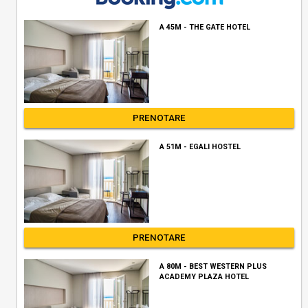
A 45M - THE GATE HOTEL
PRENOTARE
A 51M - EGALI HOSTEL
PRENOTARE
A 80M - BEST WESTERN PLUS
ACADEMY PLAZA HOTEL