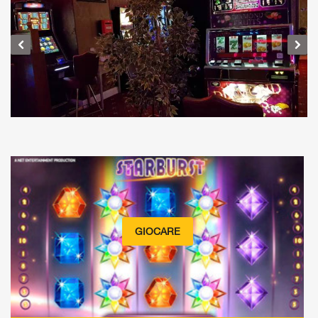
GIOCARE