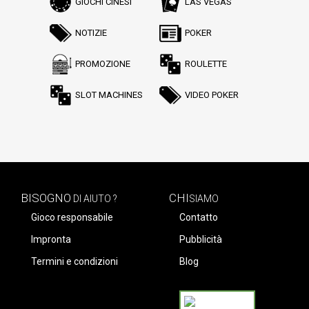
GIOCHI CINESI
LAS VEGAS
NOTIZIE
POKER
PROMOZIONE
ROULETTE
SLOT MACHINES
VIDEO POKER
BISOGNO
CHI
DI AIUTO ?
SIAMO
Gioco responsabile
Contatto
Impronta
Pubblicità
Termini e condizioni
Blog