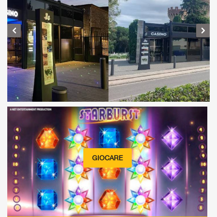
GIOCARE