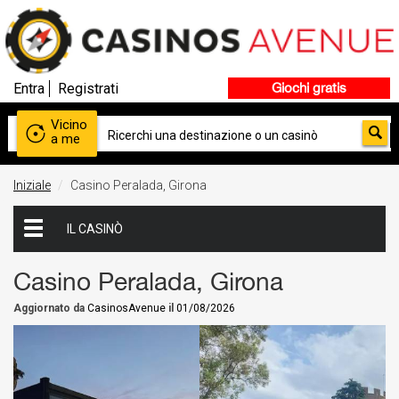
Entra
Registrati
Giochi gratis
Vicino
a me
Iniziale
Casino Peralada, Girona
IL CASINÒ
Casino Peralada, Girona
Aggiornato da
CasinosAvenue
il
01/08/2026