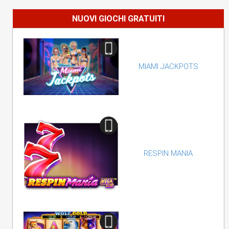
NUOVI GIOCHI GRATUITI
MIAMI JACKPOTS
RESPIN MANIA