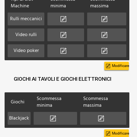
Machine
minima
massima
Rulli meccanici
Video rulli
Video poker
Modificare
GIOCHI AI TAVOLI E GIOCHI ELETTRONICI
Scommessa
Scommessa
Giochi
minima
massima
Blackjack
Modificare