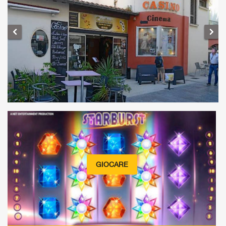
GIOCARE