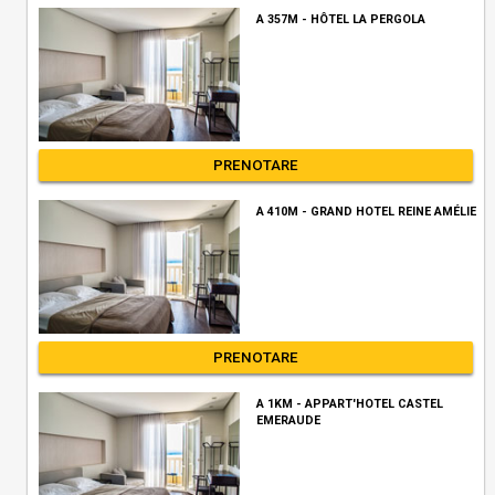
A 357M - HÔTEL LA PERGOLA
PRENOTARE
A 410M - GRAND HOTEL REINE AMÉLIE
PRENOTARE
A 1KM - APPART'HOTEL CASTEL
EMERAUDE