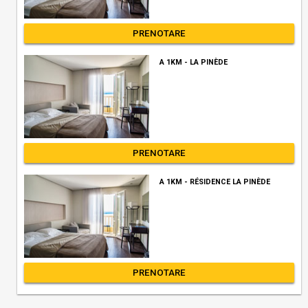
PRENOTARE
A 1KM - LA PINÈDE
PRENOTARE
A 1KM - RÉSIDENCE LA PINÈDE
PRENOTARE