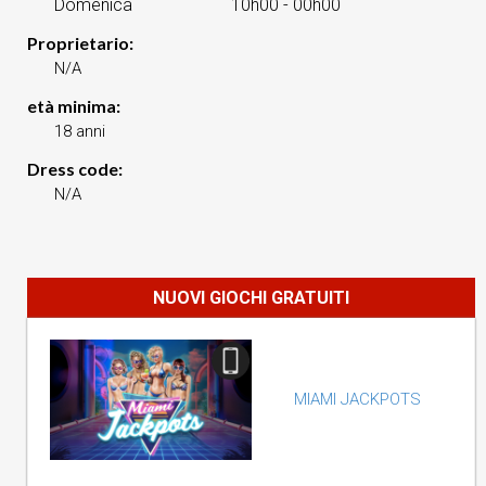
Domenica
10h00 - 00h00
Proprietario:
N/A
età minima:
18 anni
Dress code:
N/A
NUOVI GIOCHI GRATUITI
MIAMI JACKPOTS