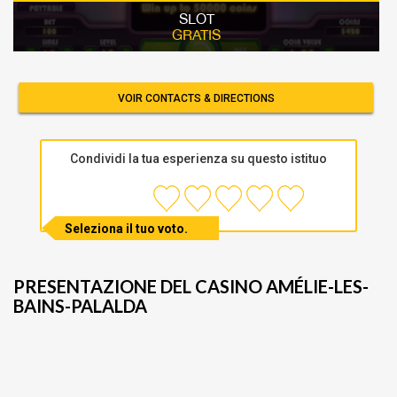
SLOT
GRATIS
VOIR CONTACTS & DIRECTIONS
Condividi la tua esperienza su questo istituo
Seleziona il tuo voto.
PRESENTAZIONE DEL CASINO AMÉLIE-LES-
BAINS-PALALDA