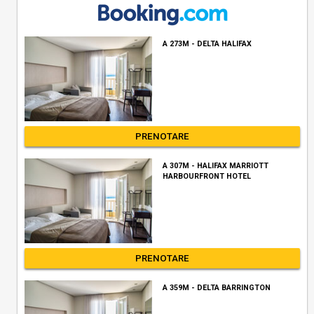
A 273M - DELTA HALIFAX
PRENOTARE
A 307M - HALIFAX MARRIOTT
HARBOURFRONT HOTEL
PRENOTARE
A 359M - DELTA BARRINGTON