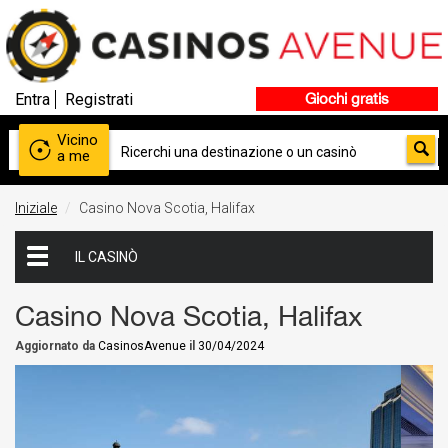
Entra
Registrati
Giochi gratis
Vicino
a me
Iniziale
Casino Nova Scotia, Halifax
IL CASINÒ
Casino Nova Scotia, Halifax
Aggiornato da
CasinosAvenue
il
30/04/2024