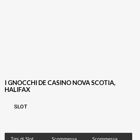
I GNOCCHI DE CASINO NOVA SCOTIA,
HALIFAX
SLOT
Tipi di Slot
Scommessa
Scommessa