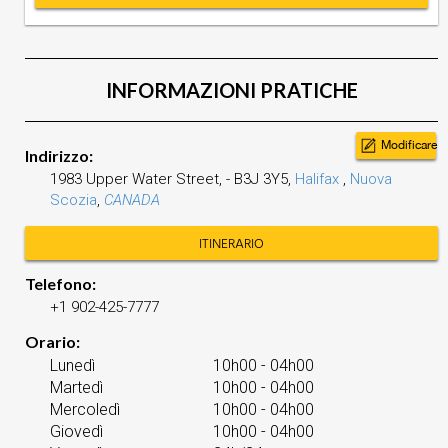
INFORMAZIONI PRATICHE
Modificare
Indirizzo:
1983 Upper Water Street,
-
B3J 3Y5,
Halifax
,
Nuova
Scozia
,
CANADA
ITINERARIO
Telefono:
+1 902-425-7777
Orario:
Lunedì
10h00 - 04h00
Martedì
10h00 - 04h00
Mercoledì
10h00 - 04h00
Giovedì
10h00 - 04h00