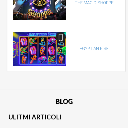
THE MAGIC SHOPPE
EGYPTIAN RISE
BLOG
ULITMI ARTICOLI