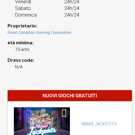
Venerdì
24h/24
Sabato
24h/24
Domenica
24h/24
Proprietario:
Great Canadian Gaming Corporation
età minima:
19 anni
Dress code:
N/A
NUOVI GIOCHI GRATUITI
MIAMI JACKPOTS