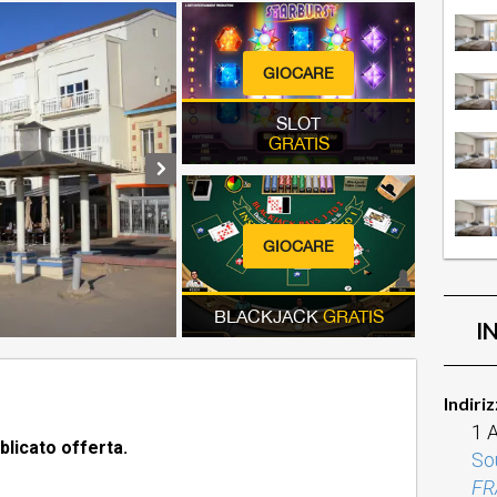
GIOCARE
SLOT
GRATIS
GIOCARE
BLACKJACK
GRATIS
I
Indiriz
1 
licato offerta.
So
FR