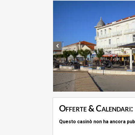
Offerte & Calendari:
Questo casinò non ha ancora pubb