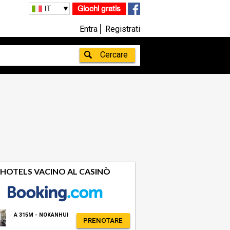
IT
Giochi gratis
Entra
Registrati
HOTELS VACINO AL CASINÒ
A 315M - NOKANHUI
PRENOTARE