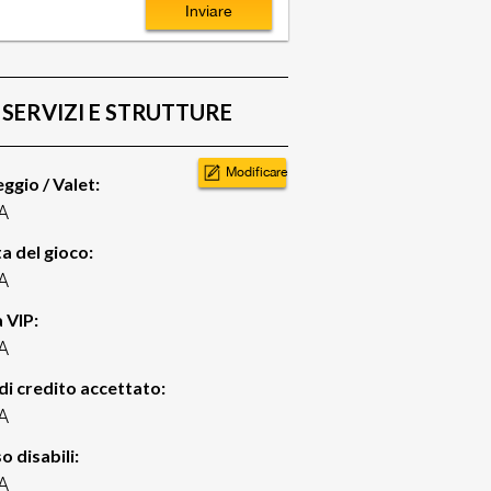
Inviare
SERVIZI E STRUTTURE
Modificare
ggio / Valet:
A
 del gioco:
A
 VIP:
A
di credito accettato:
A
o disabili:
A