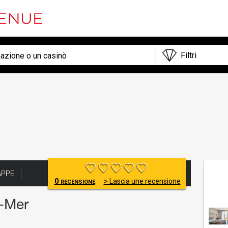
APPE
0
> Lascia une recensione
RECENSIONE
r-Mer