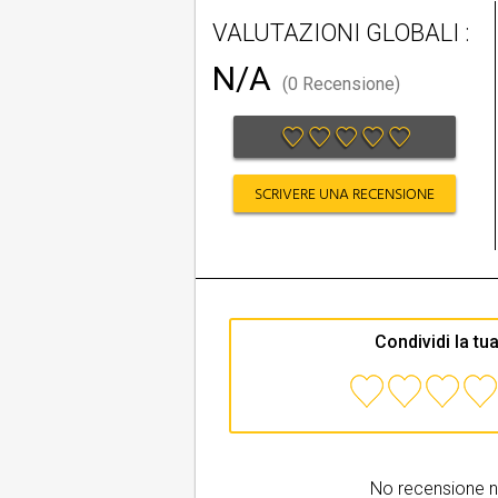
VALUTAZIONI GLOBALI :
N/A
(0 Recensione)
SCRIVERE UNA RECENSIONE
Condividi la tu
No recensione n