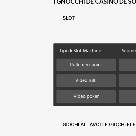
I GNOCCHI DE CASINO DE S
SLOT
Tipi di Slot Machine
Scomm
Rulli meccanici
Video rulli
Video poker
GIOCHI AI TAVOLI E GIOCHI EL