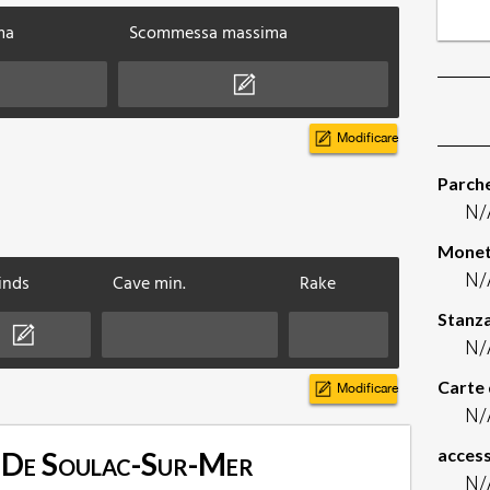
ma
Scommessa massima
Modificare
Parche
N/
Moneta
N/
inds
Cave min.
Rake
Stanza
N/
Carte 
Modificare
N/
access
o De Soulac-Sur-Mer
N/