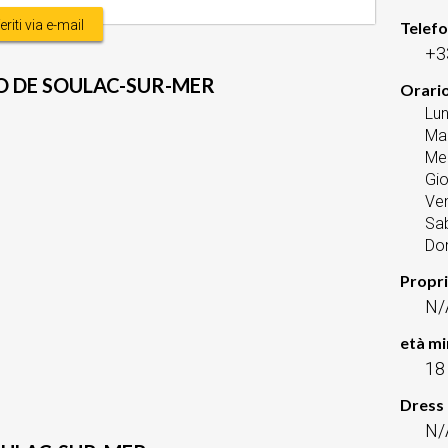
riti via e-mail
Telefo
+3
O DE SOULAC-SUR-MER
Orario
Lun
Mar
Mer
Gio
Ven
Sa
Do
Propri
N/
età mi
18
Dress 
N/