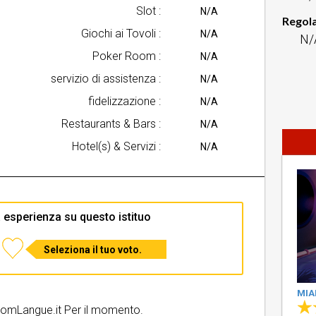
Slot :
N/A
Regol
Giochi ai Tovoli :
N/A
N/
Poker Room :
N/A
servizio di assistenza :
N/A
fidelizzazione :
N/A
Restaurants & Bars :
N/A
Hotel(s) & Servizi :
N/A
a esperienza su questo istituo
Seleziona il tuo voto.
MIA
omLangue.it Per il momento.