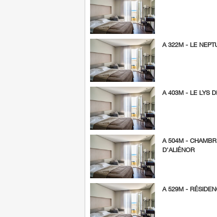
A 322M - LE NEPT
A 403M - LE LYS 
A 504M - CHAMBR
D'ALIÉNOR
A 529M - RÉSIDE