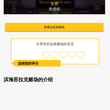
免费
老虎机
查看信息和路线
分享您对这家赌场的意见
选择您的评分
滨海苏拉克赌场的介绍