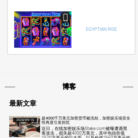
EGYPTIAN RISE
博客
最新文章
超4000千万美元加密货币被洗劫，加密娱乐场安全
2023/09/15
性再度引发担忧
近日，在线加密娱乐场Stake.com被曝遭遇黑
客攻击，损失超4000万美元，其中包括价值
1570万美元的以太币，以及价值2560万美元的