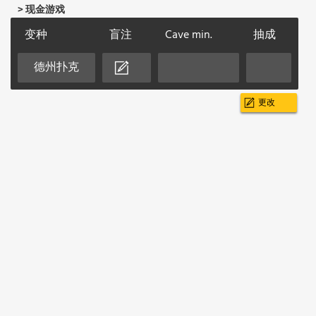
> 现金游戏
变种
盲注
Cave min.
抽成
德州扑克
更改