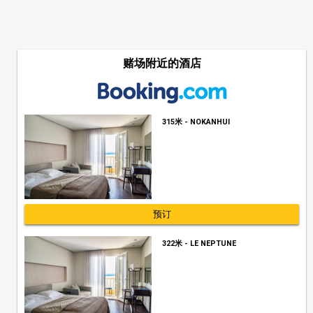
赌场附近的酒店
315米 - NOKANHUI
预订
322米 - LE NEPTUNE