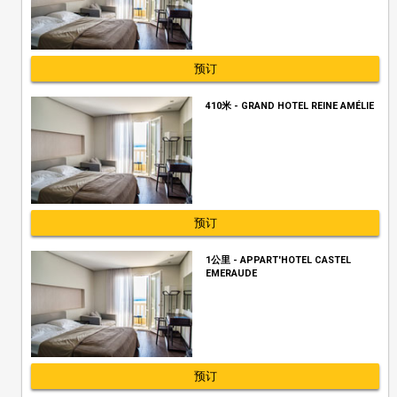
预订
410米 - GRAND HOTEL REINE AMÉLIE
预订
1公里 - APPART'HOTEL CASTEL
EMERAUDE
预订