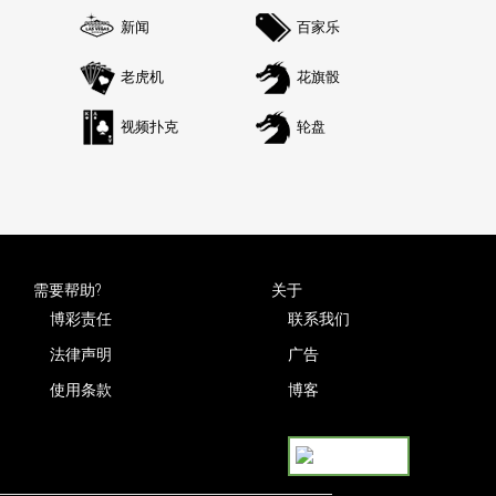
新闻
百家乐
老虎机
花旗骰
视频扑克
轮盘
需要帮助?
关于
博彩责任
联系我们
法律声明
广告
使用条款
博客