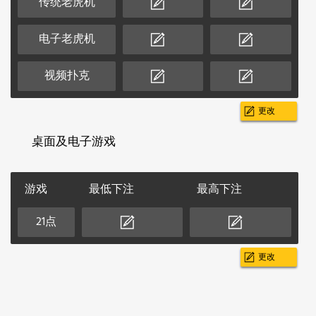
传统老虎机
电子老虎机
视频扑克
更改
桌面及电子游戏
游戏
最低下注
最高下注
21点
更改