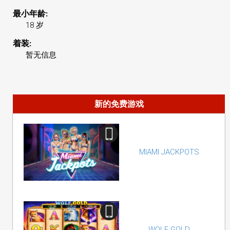
最小年龄:
18 岁
着装:
暂无信息
新的免费游戏
MIAMI JACKPOTS
WOLF GOLD