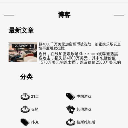
博客
最新文章
超4000千万美元加密货币被洗劫，加密娱乐场安全
2023/09/15
性再度引发担忧
近日，在线加密娱乐场Stake.com被曝遭遇黑
客攻击，损失超4000万美元，其中包括价值
1570万美元的以太币，以及价值2560万美元的
币安智能链。这一消息可以说是令所有人都大
为震惊。 首先，Stake.com是全球最大的在线
分类
加密娱乐场，而根据最新…
21点
中国游戏
促销
其他游戏
扑克
拉斯维加斯