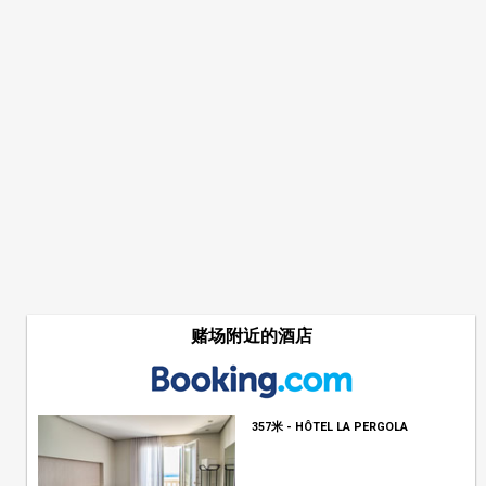
赌场附近的酒店
357米 - HÔTEL LA PERGOLA