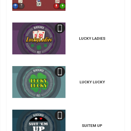
LUCKY LADIES
LUCKY LUCKY
SUITEM UP