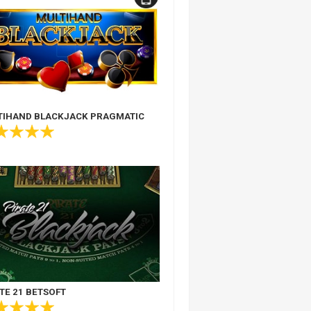
TIHAND BLACKJACK PRAGMATIC
TE 21 BETSOFT