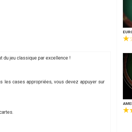
EUR
ut du jeu classique par excellence !
ns les cases appropriées, vous devez appuyer sur
AME
cartes.