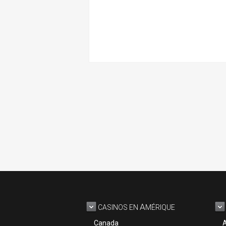
A
CASINOS EN
MÉRIQUE
Canada