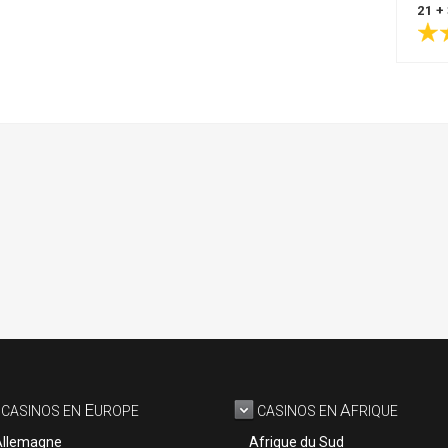
21 +
E
A
CASINOS EN
UROPE
CASINOS EN
FRIQUE
Allemagne
Afrique du Sud