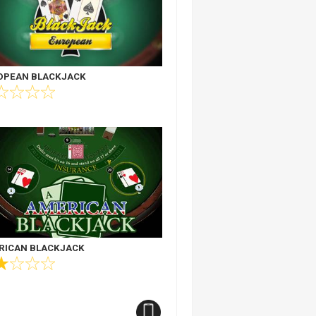
OPEAN BLACKJACK
RICAN BLACKJACK