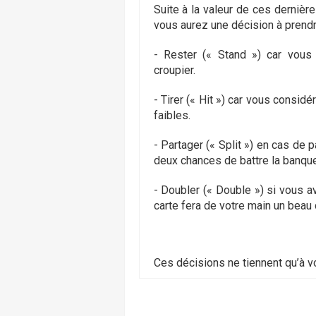
Suite à la valeur de ces dernière
vous aurez une décision à prendr
- Rester (« Stand ») car vous
croupier.
- Tirer (« Hit ») car vous consid
faibles.
- Partager (« Split ») en cas de 
deux chances de battre la banque
- Doubler (« Double ») si vous 
carte fera de votre main un beau c
Ces décisions ne tiennent qu’à v