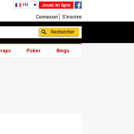
FR
Jouez en ligne
Connexion
S'inscrire
raps
Poker
Bingo