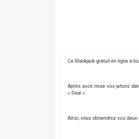
Ce Blackjack gratuit en ligne a to
Après avoir misé vos jetons da
« Deal ».
Ainsi, vous obtiendrez vos deux 