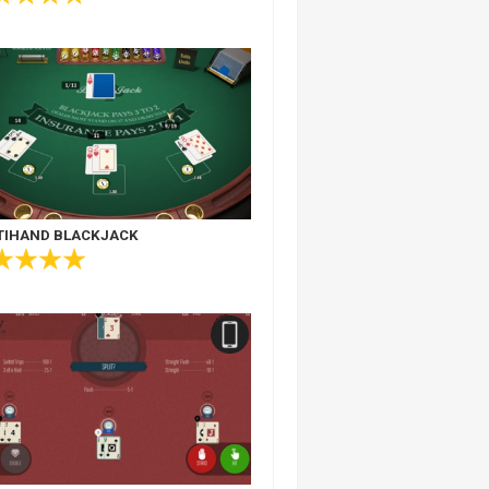
TIHAND BLACKJACK