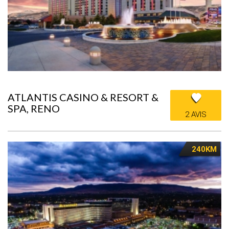
ATLANTIS CASINO & RESORT &
SPA, RENO
2 AVIS
240KM