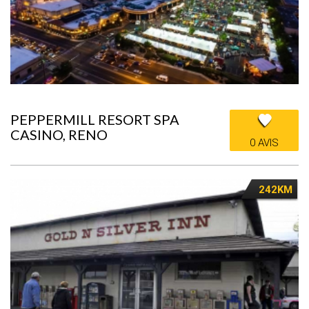
PEPPERMILL RESORT SPA
CASINO, RENO
0 AVIS
242KM