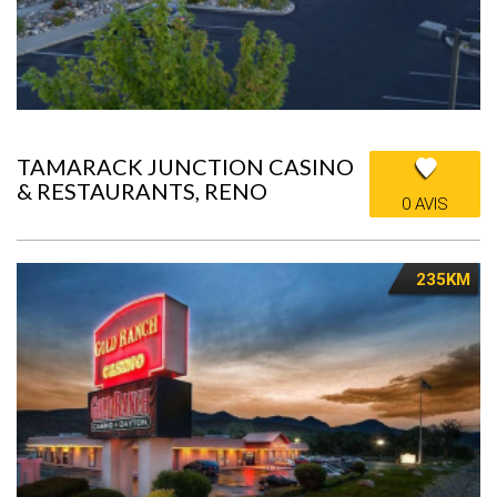
TAMARACK JUNCTION CASINO
& RESTAURANTS, RENO
0 AVIS
235KM