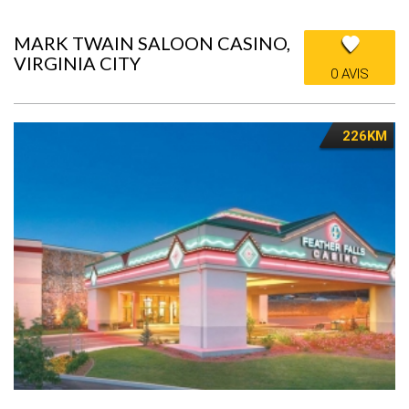
MARK TWAIN SALOON CASINO,
VIRGINIA CITY
0 AVIS
226KM