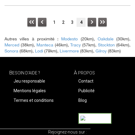
1
2
3
4
Autres villes à proximité :
Modesto
(20km),
Oakdale
(30km),
Merced
(38km),
Manteca
(46km),
Tracy
(57km),
Stockton
(64km),
Sonora
(68km),
Lodi
(79km),
Livermore
(83km),
Gilroy
(83km)
B
À
ESOIN D'AIDE ?
PROPOS
Jeu responsable
Contact
Mentions légales
Publicité
Termes et conditions
Blog
Rejoignez-nous sur :