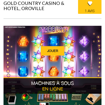
GOLD COUNTRY CASINO &
HOTEL, OROVILLE
1 AVIS
JOUER
MACHINES À SOUS
EN LIGNE