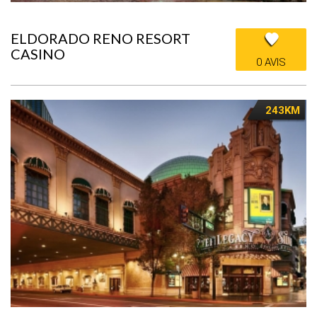
ELDORADO RENO RESORT
CASINO
0 AVIS
243KM