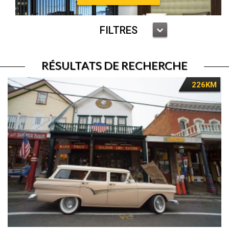
FILTRES
RÉSULTATS DE RECHERCHE
226KM