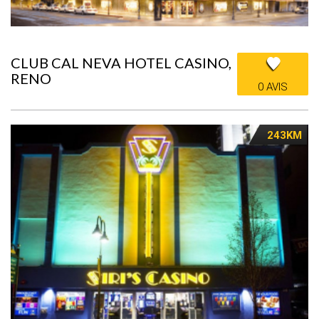
CLUB CAL NEVA HOTEL CASINO,
RENO
0 AVIS
243KM