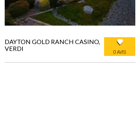
DAYTON GOLD RANCH CASINO,
VERDI
0 AVIS