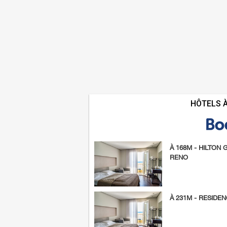
HÔTELS À
À 168M - HILTON 
RENO
À 231M - RESIDE