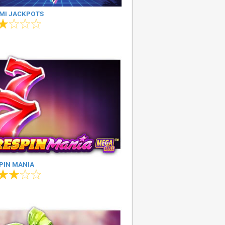
MI JACKPOTS
PIN MANIA