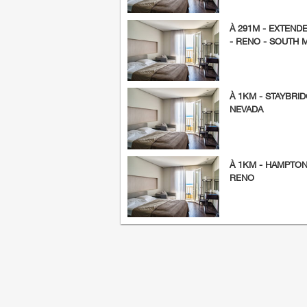
À 291M - EXTEND
- RENO - SOUTH
À 1KM - STAYBRI
NEVADA
À 1KM - HAMPTON 
RENO