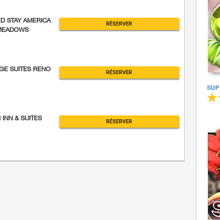
ED STAY AMERICA
RÉSERVER
 MEADOWS
DGE SUITES RENO
RÉSERVER
SUP
INN & SUITES
RÉSERVER