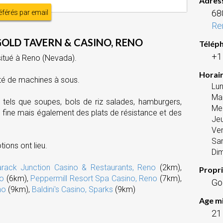
Adres
68
éférés par email
Re
GOLD TAVERN & CASINO, RENO
Télép
+1
situé à Reno (Nevada).
Horair
été de machines à sous.
Lun
Mar
 tels que soupes, bols de riz salades, hamburgers,
Mer
e fine mais également des plats de résistance et des
Jeu
Ven
Sa
ons ont lieu.
Di
rack Junction Casino & Restaurants, Reno
(2km),
Propri
no
(6km),
Peppermill Resort Spa Casino, Reno
(7km),
Go
no
(9km),
Baldini's Casino, Sparks
(9km)
Age m
21