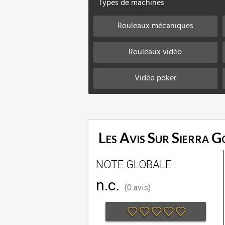
Types de machines
Rouleaux mécaniques
Rouleaux vidéo
Vidéo poker
Les Avis Sur Sierra 
NOTE GLOBALE :
n.c.
(0 avis)