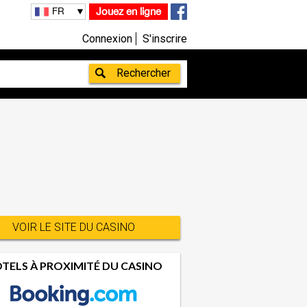
FR
Jouez en ligne
Connexion
S'inscrire
VOIR LE SITE DU CASINO
TELS À PROXIMITÉ DU CASINO