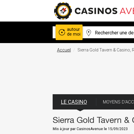
autour
de moi
Accueil
Sierra Gold Tavern & Casino, 
LE CASINO
MOYENS D'AC
Sierra Gold Tavern &
Mis à jour par
CasinosAvenue
le
15/09/2023