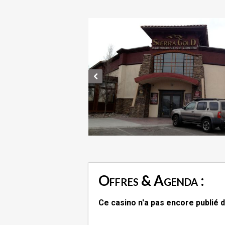
Offres & Agenda :
Ce casino n'a pas encore publié d