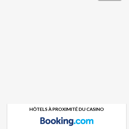
HÔTELS À PROXIMITÉ DU CASINO