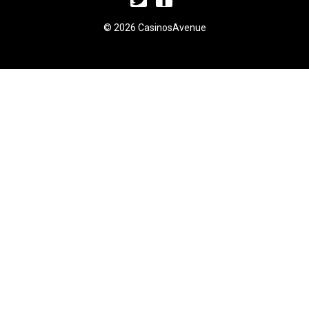
© 2026
CasinosAvenue