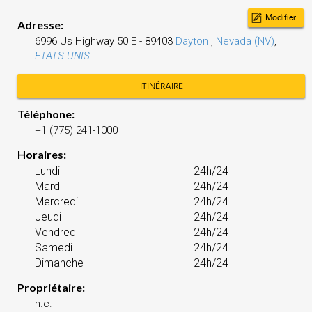
Modifier
Adresse:
6996 Us Highway 50 E
-
89403
Dayton
,
Nevada (NV)
,
ETATS UNIS
ITINÉRAIRE
Téléphone:
+1 (775) 241-1000
Horaires:
Lundi
24h/24
Mardi
24h/24
Mercredi
24h/24
Jeudi
24h/24
Vendredi
24h/24
Samedi
24h/24
Dimanche
24h/24
Propriétaire:
n.c.