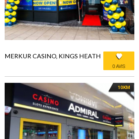
MERKUR CASINO, KINGS HEATH
0 AVIS
10KM