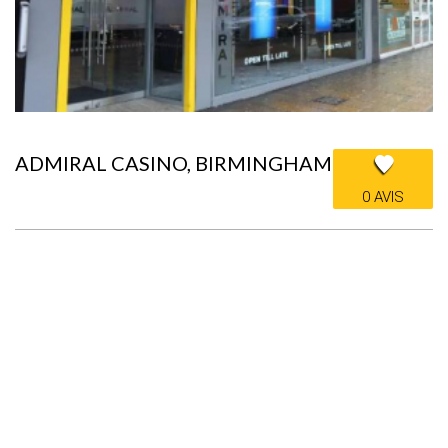
ADMIRAL CASINO, BIRMINGHAM
0 AVIS