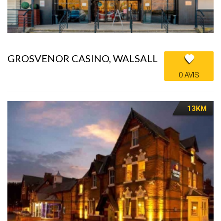
GROSVENOR CASINO, WALSALL
0 AVIS
13KM