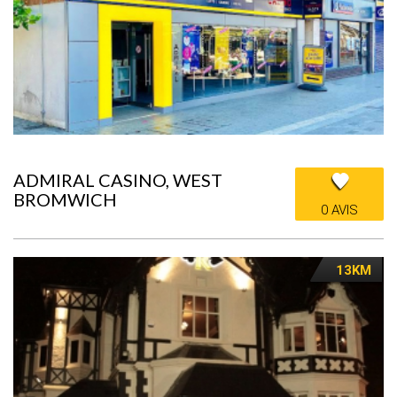
ADMIRAL CASINO, WEST
BROMWICH
0 AVIS
13KM