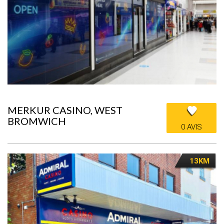
MERKUR CASINO, WEST
BROMWICH
0 AVIS
13KM