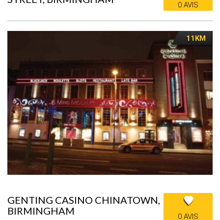
0 AVIS
11KM
GENTING CASINO CHINATOWN,
BIRMINGHAM
0 AVIS