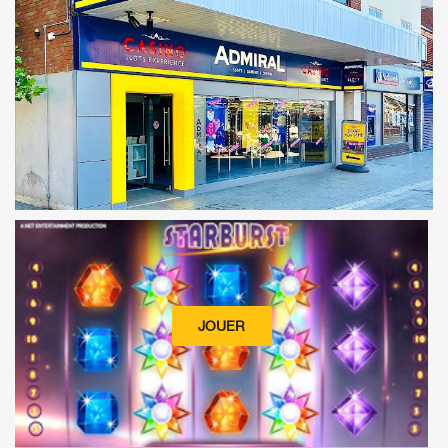
JOUER