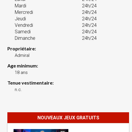
Mardi
24h/24
Mercredi
24h/24
Jeudi
24h/24
Vendredi
24h/24
Samedi
24h/24
Dimanche
24h/24
Propriétaire:
Admiral
Age minimum:
18 ans
Tenue vestimentaire:
n.c.
NOUVEAUX JEUX GRATUITS