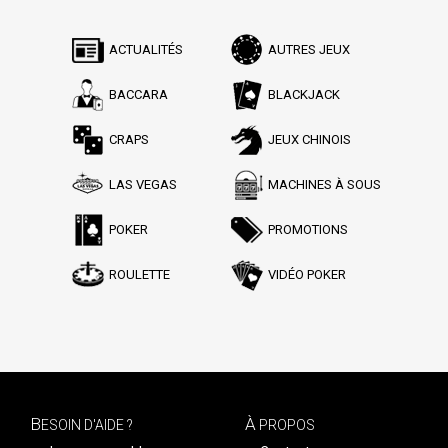
ACTUALITÉS
AUTRES JEUX
BACCARA
BLACKJACK
CRAPS
JEUX CHINOIS
LAS VEGAS
MACHINES À SOUS
POKER
PROMOTIONS
ROULETTE
VIDÉO POKER
B
À
ESOIN D'AIDE ?
PROPOS