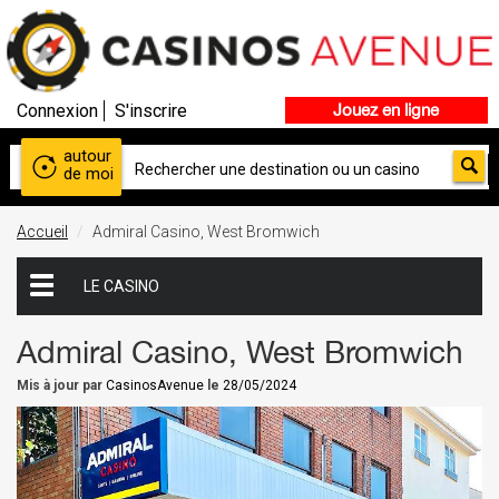
Connexion
S'inscrire
Jouez en ligne
autour
de moi
Accueil
Admiral Casino, West Bromwich
LE CASINO
Admiral Casino, West Bromwich
Mis à jour par
CasinosAvenue
le
28/05/2024