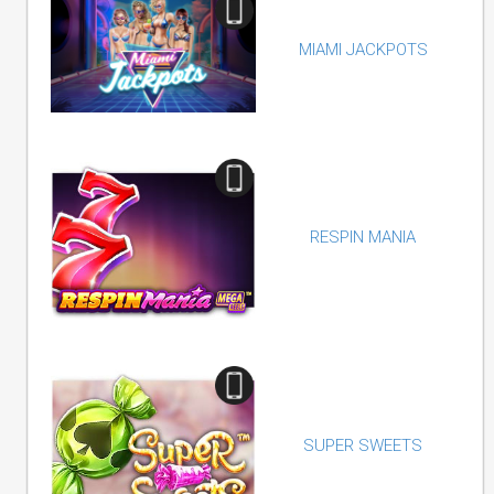
MIAMI JACKPOTS
RESPIN MANIA
SUPER SWEETS