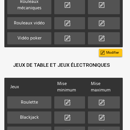
Rouleaux
mécaniques
Rouleaux vidéo
Vidéo poker
Modifier
JEUX DE TABLE ET JEUX ÉLECTRONIQUES
Mise
Mise
Jeux
minimum
maximum
Roulette
Blackjack