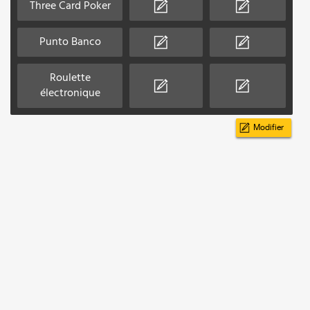
Three Card Poker
Punto Banco
Roulette
électronique
Modifier