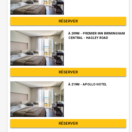
RÉSERVER
À 209M - PREMIER INN BIRMINGHAM
CENTRAL - HAGLEY ROAD
RÉSERVER
À 219M - APOLLO HOTEL
RÉSERVER