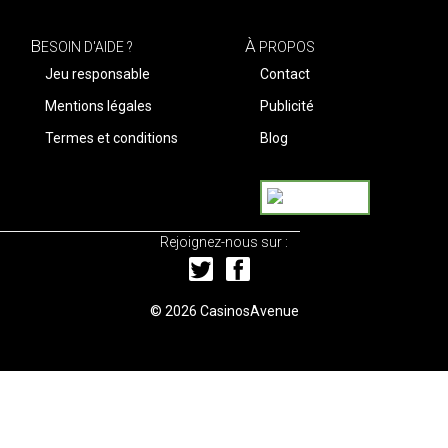
B
À
ESOIN D'AIDE ?
PROPOS
Jeu responsable
Contact
Mentions légales
Publicité
Termes et conditions
Blog
Rejoignez-nous sur :
© 2026
CasinosAvenue