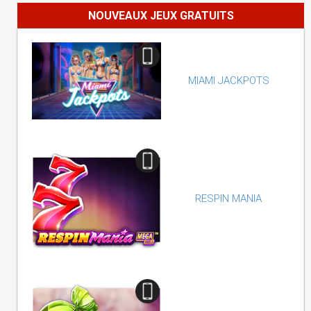
NOUVEAUX JEUX GRATUITS
MIAMI JACKPOTS
RESPIN MANIA