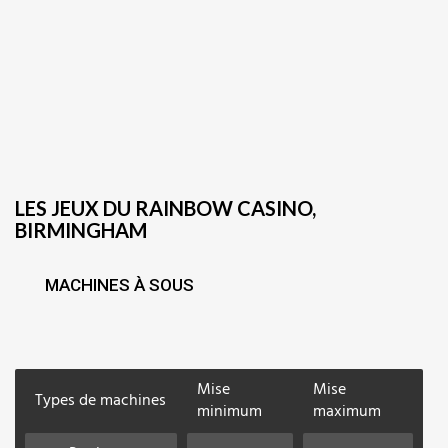
LES JEUX DU RAINBOW CASINO,
BIRMINGHAM
MACHINES À SOUS
Mise
Mise
Types de machines
minimum
maximum