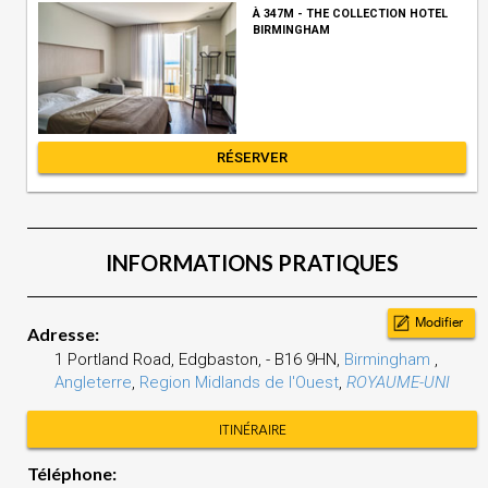
À 347M - THE COLLECTION HOTEL
BIRMINGHAM
RÉSERVER
INFORMATIONS PRATIQUES
Modifier
Adresse:
1 Portland Road, Edgbaston,
-
B16 9HN,
Birmingham
,
Angleterre
,
Region Midlands de l'Ouest
,
ROYAUME-UNI
ITINÉRAIRE
Téléphone: