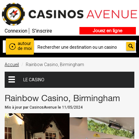
Connexion
S'inscrire
Jouez en ligne
autour
de moi
Accueil
Rainbow Casino, Birmingham
LE CASINO
Rainbow Casino, Birmingham
Mis à jour par
CasinosAvenue
le
11/05/2024