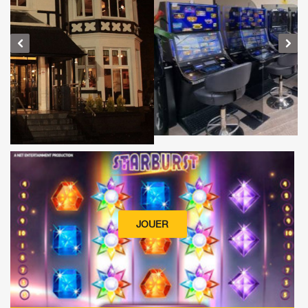
JOUER