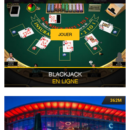
JOUER
BLACKJACK
EN LIGNE
362M