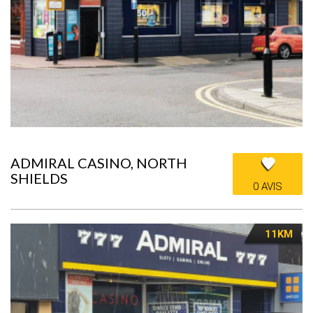
ADMIRAL CASINO, NORTH
SHIELDS
0 AVIS
11KM