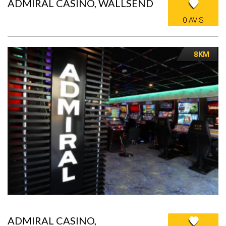
ADMIRAL CASINO, WALLSEND
0 AVIS
8KM
ADMIRAL CASINO,