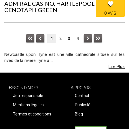
ADMIRAL CASINO, HARTLEPOOL
CENOTAPH GREEN
0 AVIS
1
2
3
4
Newcastle upon Tyne est une ville cathédrale située sur les
rives de la rivière Tyne à
...
Lire Plus
B
À
ESOIN D'AIDE ?
PROPOS
Jeu responsable
Contact
Mentions légales
Publicité
Termes et conditions
Blog