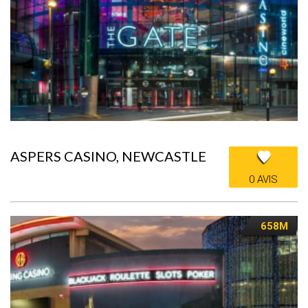
ASPERS CASINO, NEWCASTLE
0 AVIS
658M