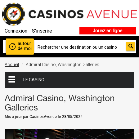
Connexion
S'inscrire
Jouez en ligne
autour
de moi
Accueil
Admiral Casino, Washington Galleries
LE CASINO
Admiral Casino, Washington
Galleries
Mis à jour par
CasinosAvenue
le
28/05/2024