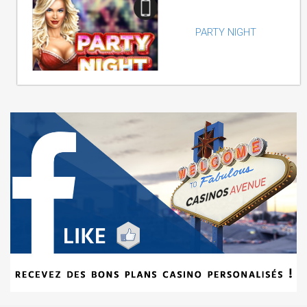
PARTY NIGHT