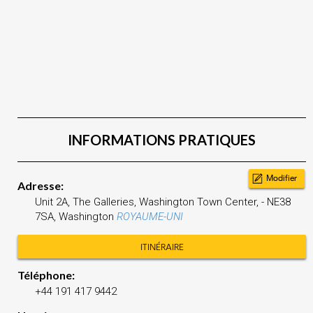
INFORMATIONS PRATIQUES
Modifier
Adresse:
Unit 2A, The Galleries, Washington Town Center,
-
NE38
7SA,
Washington
ROYAUME-UNI
ITINÉRAIRE
Téléphone:
+44 191 417 9442