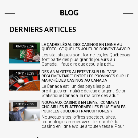
BLOG
DERNIERS ARTICLES
LE CADRE LÉGAL DES CASINOS EN LIGNE AU
06/03/2026
QUÉBEC : CE QUE LES JOUEURS DOIVENT SAVOIR
Les statistiques sont formelles; les Québécois
font partie des plus grands joueurs au
Canada. Il faut dire que depuis la péri…
DES ANALYSTES ALERTENT SUR UN “VIDE
19/11/2025
RÉGLEMENTAIRE” ENTRE LES PROVINCES SUR LE
MARCHÉ DES CASINOS AU CANADA
Le Canada est l’un des pays les plus
prolifiques en matière de jeux d’argent. Selon
Statistique Canada, la majorité des adult…
NOUVEAUX CASINOS EN LIGNE : COMMENT
13/11/2025
CHOISIR LES PLATEFORMES LES PLUS FIABLES
POUR LES JOUEURS FRANCOPHONES ?
Nouveaux sites, offres spectaculaires,
technologies immersives : le marché du
casino en ligne évolue à toute vitesse. Pour
le…