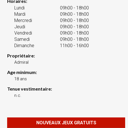
Horaires:
Lundi
09h00 - 18h00
Mardi
09h00 - 18h00
Mercredi
09h00 - 18h00
Jeudi
09h00 - 18h00
Vendredi
09h00 - 18h00
Samedi
09h00 - 18h00
Dimanche
11h00 - 16h00
Propriétaire:
Admiral
Age minimum:
18 ans
Tenue vestimentaire:
n.c.
NOUVEAUX JEUX GRATUITS