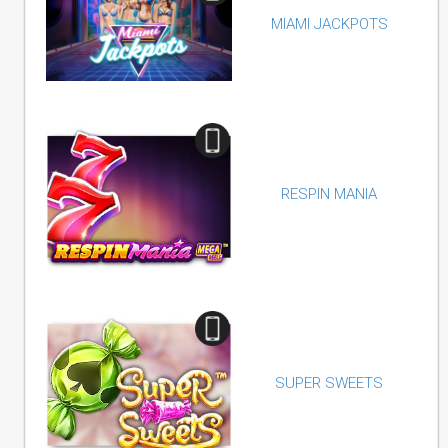
MIAMI JACKPOTS
RESPIN MANIA
SUPER SWEETS