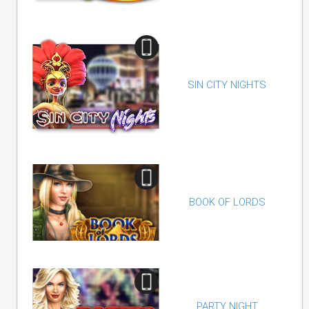
SIN CITY NIGHTS
BOOK OF LORDS
PARTY NIGHT