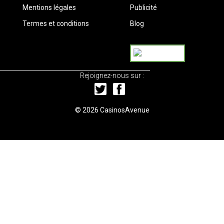
Mentions légales
Publicité
Termes et conditions
Blog
Rejoignez-nous sur :
© 2026
CasinosAvenue