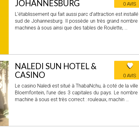
JOHANNESBURG
0 AVIS
L’établissement qui fait aussi parc d’attraction est installé
sud de Johannesburg. Il possède un très grand nombre
machines à sous ainsi que des tables de Roulette, …
NALEDI SUN HOTEL &
CASINO
0 AVIS
Le casino Naledi est situé à ThabaNchu, à coté de la ville
Bloemfontein, l’une des 3 capitales du pays. Le nombre
machine à sous est très correct : rouleaux, machin …