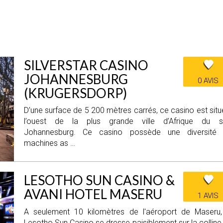
SILVERSTAR CASINO
JOHANNESBURG
0 AVIS
(KRUGERSDORP)
D’une surface de 5 200 mètres carrés, ce casino est situ
l’ouest de la plus grande ville d’Afrique du s
Johannesburg. Ce casino possède une diversité
machines as …
LESOTHO SUN CASINO &
AVANI HOTEL MASERU
1 AVIS
A seulement 10 kilomètres de l'aéroport de Maseru,
Lesotho Sun Casino se dresse paisiblement sur la colline