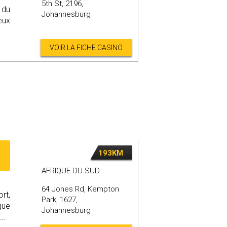
5th St,
2196,
 du
Johannesburg
eux
VOIR LA FICHE CASINO
193KM
AFRIQUE DU SUD
64 Jones Rd, Kempton
rt,
Park,
1627,
que
Johannesburg
 …