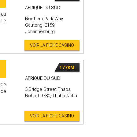
AFRIQUE DU SUD
 au
Northern Park Way,
 de
Gauteng,
2159,
Johannesburg
VOIR LA FICHE CASINO
177KM
AFRIQUE DU SUD
 de
3 Bridge Street Thaba
 de
Nchu,
09780,
Thaba Nchu
VOIR LA FICHE CASINO