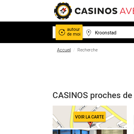
autour
de moi
Accueil
Recherche
CASINOS proches de 
VOIR LA CARTE