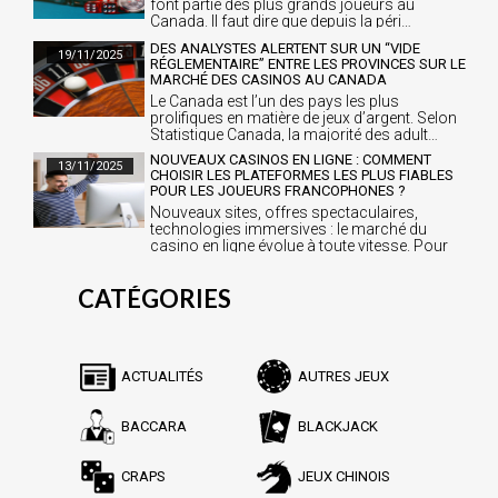
font partie des plus grands joueurs au
Canada. Il faut dire que depuis la péri…
DES ANALYSTES ALERTENT SUR UN “VIDE
19/11/2025
RÉGLEMENTAIRE” ENTRE LES PROVINCES SUR LE
MARCHÉ DES CASINOS AU CANADA
Le Canada est l’un des pays les plus
prolifiques en matière de jeux d’argent. Selon
Statistique Canada, la majorité des adult…
NOUVEAUX CASINOS EN LIGNE : COMMENT
13/11/2025
CHOISIR LES PLATEFORMES LES PLUS FIABLES
POUR LES JOUEURS FRANCOPHONES ?
Nouveaux sites, offres spectaculaires,
technologies immersives : le marché du
casino en ligne évolue à toute vitesse. Pour
le…
CATÉGORIES
ACTUALITÉS
AUTRES JEUX
BACCARA
BLACKJACK
CRAPS
JEUX CHINOIS