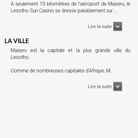
A seulement 10 kilomètres de l'aéroport de Maseru, le
Lesotho Sun Casino se dresse paisiblement sur …
Lire la suite
LA VILLE
Maseru est la capitale et la plus grande ville du
Lesotho.
Comme de nombreuses capitales d'Afrique, M…
Lire la suite