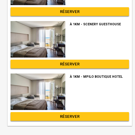
RÉSERVER
À 1KM - SCENERY GUESTHOUSE
RÉSERVER
À 1KM - MPILO BOUTIQUE HOTEL
RÉSERVER