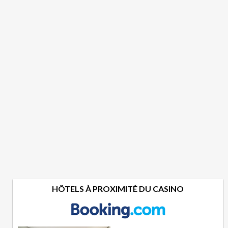
HÔTELS À PROXIMITÉ DU CASINO