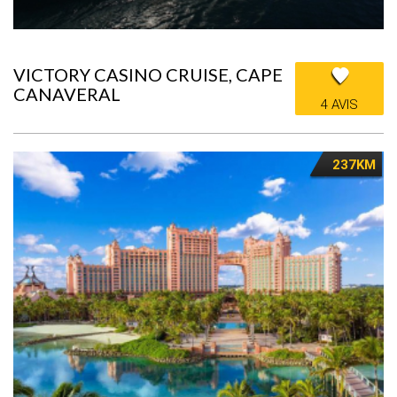
VICTORY CASINO CRUISE, CAPE
CANAVERAL
4 AVIS
237KM