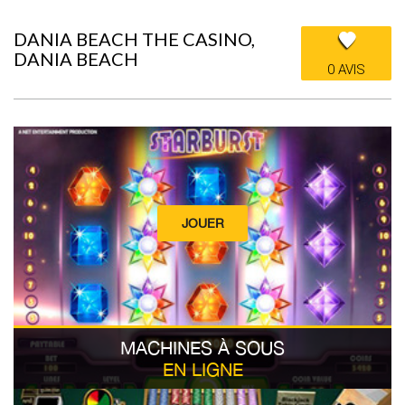
DANIA BEACH THE CASINO,
DANIA BEACH
0 AVIS
JOUER
MACHINES À SOUS
EN LIGNE