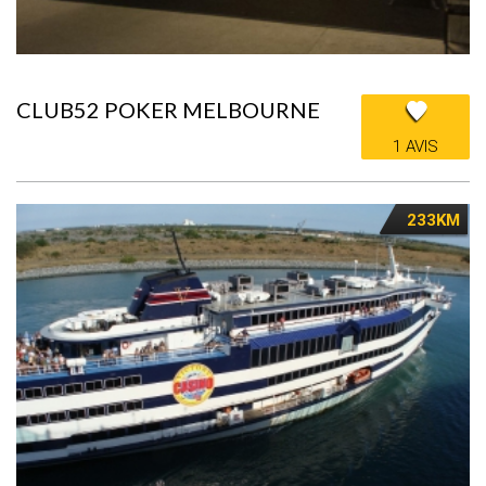
CLUB52 POKER MELBOURNE
1 AVIS
233KM