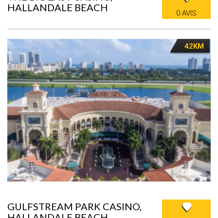
HALLANDALE BEACH
0 AVIS
42KM
GULFSTREAM PARK CASINO,
HALLANDALE BEACH