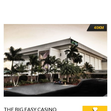
40KM
THE BIG EASY CASINO,