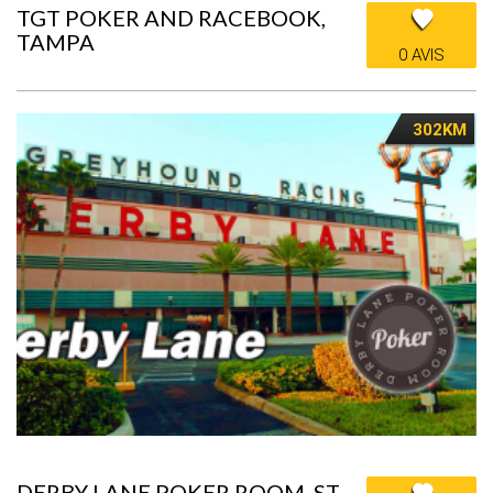
TGT POKER AND RACEBOOK,
TAMPA
0 AVIS
302KM
DERBY LANE POKER ROOM, ST