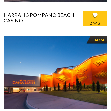
HARRAH'S POMPANO BEACH
CASINO
2 AVIS
34KM