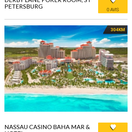
PETERSBURG
0 AVIS
304KM
NASSAU CASINO BAHA MAR &