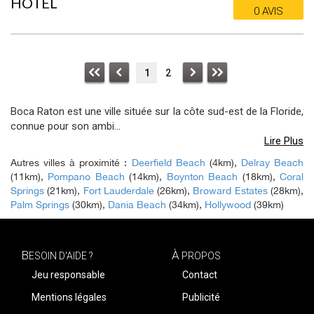
HOTEL
0 AVIS
1
2
Boca Raton est une ville située sur la côte sud-est de la Floride,
connue pour son ambi
...
Lire Plus
Autres villes à proximité :
Deerfield Beach
(4km),
Delray Beach
(11km),
Pompano Beach
(14km),
Boynton Beach
(18km),
Coral
Springs
(21km),
Fort Lauderdale
(26km),
Broward Estates
(28km),
Palm Springs
(30km),
Dania Beach
(34km),
Hollywood
(39km)
B
À
ESOIN D'AIDE ?
PROPOS
Jeu responsable
Contact
Mentions légales
Publicité