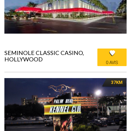
SEMINOLE CLASSIC CASINO,
HOLLYWOOD
0 AVIS
37KM