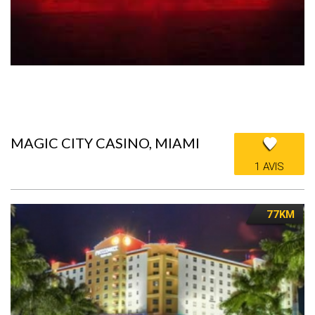
MAGIC CITY CASINO, MIAMI
1 AVIS
77KM