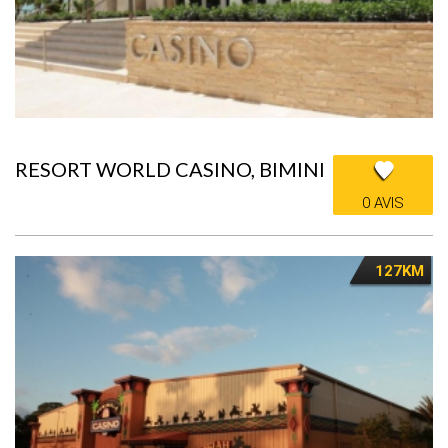
RESORT WORLD CASINO, BIMINI
0 AVIS
127KM