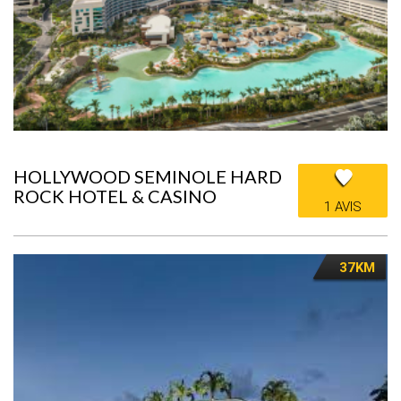
HOLLYWOOD SEMINOLE HARD
ROCK HOTEL & CASINO
1 AVIS
37KM