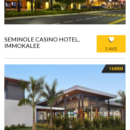
SEMINOLE CASINO HOTEL,
IMMOKALEE
3 AVIS
168KM