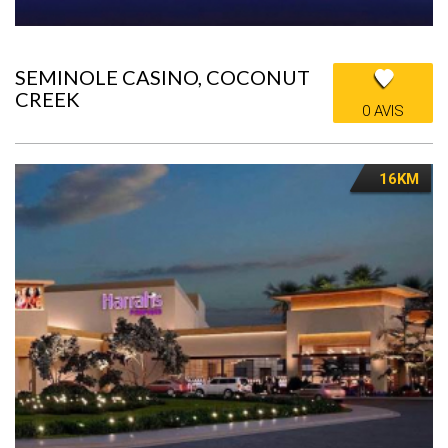
SEMINOLE CASINO, COCONUT
CREEK
0 AVIS
16KM