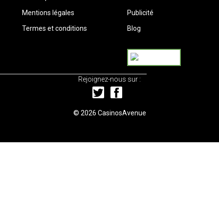
Mentions légales
Publicité
Termes et conditions
Blog
Rejoignez-nous sur :
© 2026
CasinosAvenue