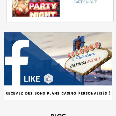
PARTY NIGHT