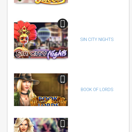
SIN CITY NIGHTS
BOOK OF LORDS