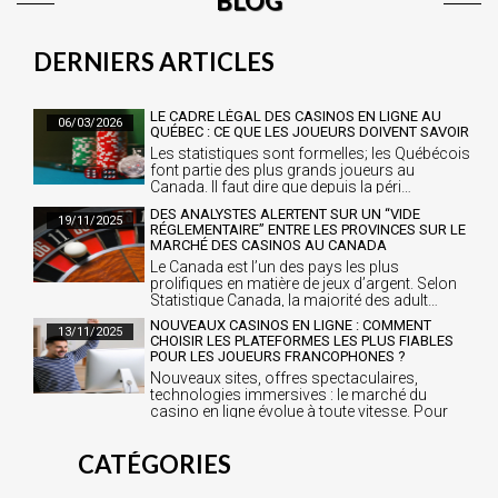
BLOG
DERNIERS ARTICLES
LE CADRE LÉGAL DES CASINOS EN LIGNE AU
06/03/2026
QUÉBEC : CE QUE LES JOUEURS DOIVENT SAVOIR
Les statistiques sont formelles; les Québécois
font partie des plus grands joueurs au
Canada. Il faut dire que depuis la péri…
DES ANALYSTES ALERTENT SUR UN “VIDE
19/11/2025
RÉGLEMENTAIRE” ENTRE LES PROVINCES SUR LE
MARCHÉ DES CASINOS AU CANADA
Le Canada est l’un des pays les plus
prolifiques en matière de jeux d’argent. Selon
Statistique Canada, la majorité des adult…
NOUVEAUX CASINOS EN LIGNE : COMMENT
13/11/2025
CHOISIR LES PLATEFORMES LES PLUS FIABLES
POUR LES JOUEURS FRANCOPHONES ?
Nouveaux sites, offres spectaculaires,
technologies immersives : le marché du
casino en ligne évolue à toute vitesse. Pour
le…
CATÉGORIES