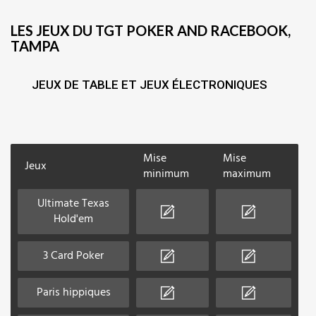
LES JEUX DU TGT POKER AND RACEBOOK,
TAMPA
JEUX DE TABLE ET JEUX ÉLECTRONIQUES
Mise
Mise
Jeux
minimum
maximum
Ultimate Texas
Hold'em
3 Card Poker
Paris hippiques