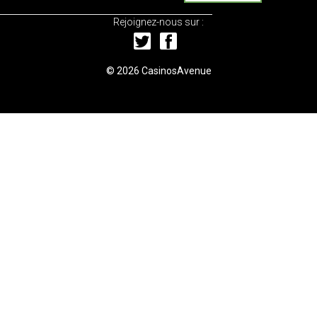
Rejoignez-nous sur :
© 2026
CasinosAvenue