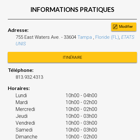
INFORMATIONS PRATIQUES
Modifier
Adresse:
755 East Waters Ave.
-
33604
Tampa
,
Floride (FL)
,
ETATS
UNIS
ITINÉRAIRE
Téléphone:
813.932.4313
Horaires:
Lundi
10h00 - 04h00
Mardi
10h00 - 02h00
Mercredi
10h00 - 02h00
Jeudi
10h00 - 03h00
Vendredi
10h00 - 03h00
Samedi
10h00 - 03h00
Dimanche
10h00 - 02h00