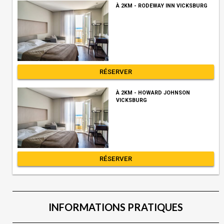
À 2KM - RODEWAY INN VICKSBURG
RÉSERVER
À 2KM - HOWARD JOHNSON
VICKSBURG
RÉSERVER
INFORMATIONS PRATIQUES