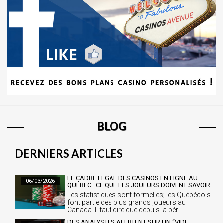
BLOG
DERNIERS ARTICLES
LE CADRE LÉGAL DES CASINOS EN LIGNE AU
06/03/2026
QUÉBEC : CE QUE LES JOUEURS DOIVENT SAVOIR
Les statistiques sont formelles; les Québécois
font partie des plus grands joueurs au
Canada. Il faut dire que depuis la péri…
DES ANALYSTES ALERTENT SUR UN “VIDE