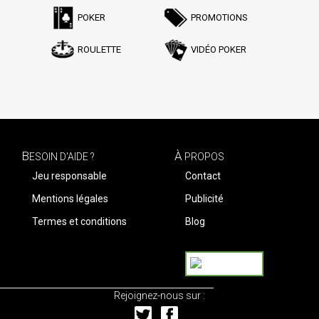
POKER
PROMOTIONS
ROULETTE
VIDÉO POKER
B
À
ESOIN D'AIDE ?
PROPOS
Jeu responsable
Contact
Mentions légales
Publicité
Termes et conditions
Blog
Rejoignez-nous sur :