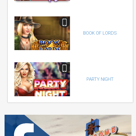
BOOK OF LORDS
PARTY NIGHT