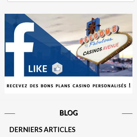
BLOG
DERNIERS ARTICLES