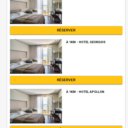
RÉSERVER
À 1KM - HOTEL GEORGIOS
RÉSERVER
À 1KM - HOTEL APOLLON