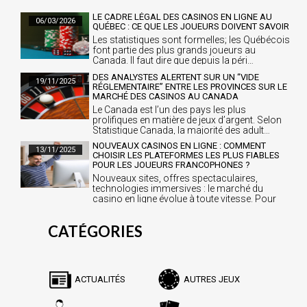
LE CADRE LÉGAL DES CASINOS EN LIGNE AU
06/03/2026
QUÉBEC : CE QUE LES JOUEURS DOIVENT SAVOIR
Les statistiques sont formelles; les Québécois
font partie des plus grands joueurs au
Canada. Il faut dire que depuis la péri…
DES ANALYSTES ALERTENT SUR UN “VIDE
19/11/2025
RÉGLEMENTAIRE” ENTRE LES PROVINCES SUR LE
MARCHÉ DES CASINOS AU CANADA
Le Canada est l’un des pays les plus
prolifiques en matière de jeux d’argent. Selon
Statistique Canada, la majorité des adult…
NOUVEAUX CASINOS EN LIGNE : COMMENT
13/11/2025
CHOISIR LES PLATEFORMES LES PLUS FIABLES
POUR LES JOUEURS FRANCOPHONES ?
Nouveaux sites, offres spectaculaires,
technologies immersives : le marché du
casino en ligne évolue à toute vitesse. Pour
le…
CATÉGORIES
ACTUALITÉS
AUTRES JEUX