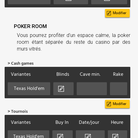
Modifier
POKER ROOM
Vous pourrez profiter d'un espace calme, la poker
room étant séparée du reste du casino par des
murs vitrés.
> Cash games
Variantes
Blinds
Cave min.
Rake
Texas Hold'em
Modifier
> Tournois
Variantes
Buy In
Date/jour
Heure
Texas Hold'em