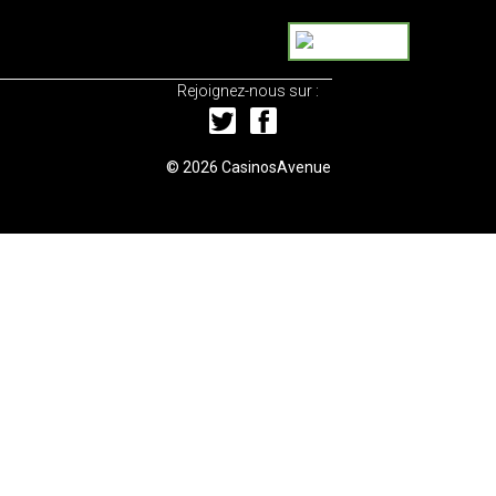
Rejoignez-nous sur :
© 2026
CasinosAvenue