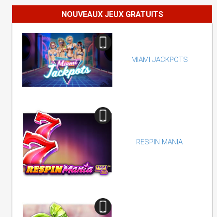
NOUVEAUX JEUX GRATUITS
MIAMI JACKPOTS
RESPIN MANIA