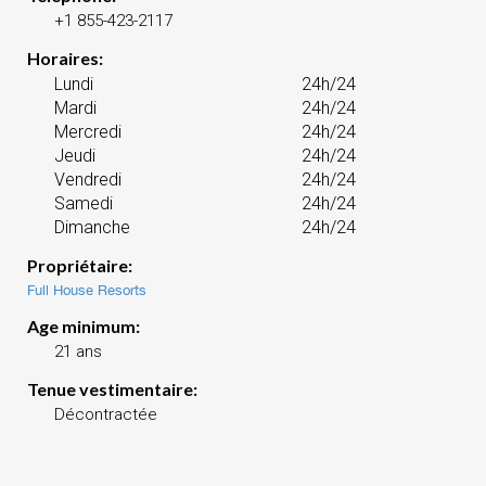
+1 855-423-2117
Horaires:
Lundi
24h/24
Mardi
24h/24
Mercredi
24h/24
Jeudi
24h/24
Vendredi
24h/24
Samedi
24h/24
Dimanche
24h/24
Propriétaire:
Full House Resorts
Age minimum:
21 ans
Tenue vestimentaire:
Décontractée