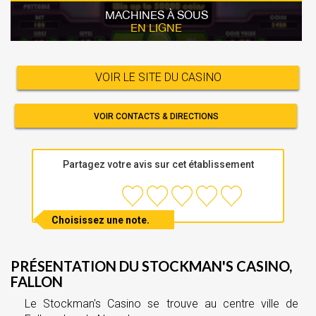
MACHINES À SOUS
EN LIGNE
VOIR LE SITE DU CASINO
VOIR CONTACTS & DIRECTIONS
Partagez votre avis sur cet établissement
Choisissez une note.
PRÉSENTATION DU STOCKMAN'S CASINO,
FALLON
Le Stockman's Casino se trouve au centre ville de