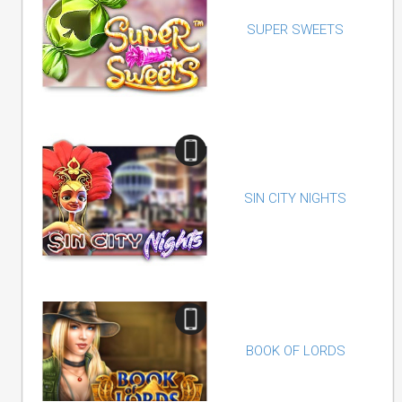
SUPER SWEETS
SIN CITY NIGHTS
BOOK OF LORDS