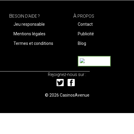
B
À
ESOIN D'AIDE ?
PROPOS
Jeu responsable
Contact
Mentions légales
Publicité
Termes et conditions
Blog
Rejoignez-nous sur :
© 2026
CasinosAvenue