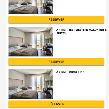
RÉSERVER
À 414M - BEST WESTERN FALLON INN &
SUITES
RÉSERVER
À 515M - BUDGET INN
RÉSERVER