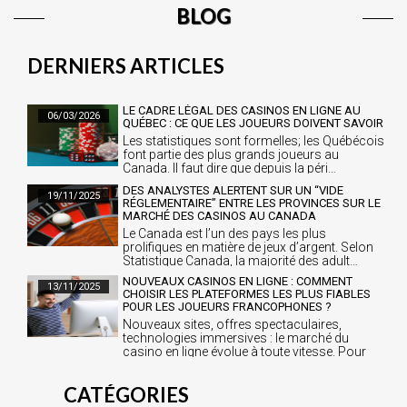
BLOG
DERNIERS ARTICLES
LE CADRE LÉGAL DES CASINOS EN LIGNE AU
06/03/2026
QUÉBEC : CE QUE LES JOUEURS DOIVENT SAVOIR
Les statistiques sont formelles; les Québécois
font partie des plus grands joueurs au
Canada. Il faut dire que depuis la péri…
DES ANALYSTES ALERTENT SUR UN “VIDE
19/11/2025
RÉGLEMENTAIRE” ENTRE LES PROVINCES SUR LE
MARCHÉ DES CASINOS AU CANADA
Le Canada est l’un des pays les plus
prolifiques en matière de jeux d’argent. Selon
Statistique Canada, la majorité des adult…
NOUVEAUX CASINOS EN LIGNE : COMMENT
13/11/2025
CHOISIR LES PLATEFORMES LES PLUS FIABLES
POUR LES JOUEURS FRANCOPHONES ?
Nouveaux sites, offres spectaculaires,
technologies immersives : le marché du
casino en ligne évolue à toute vitesse. Pour
le…
CATÉGORIES