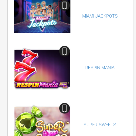
MIAMI JACKPOTS
RESPIN MANIA
SUPER SWEETS