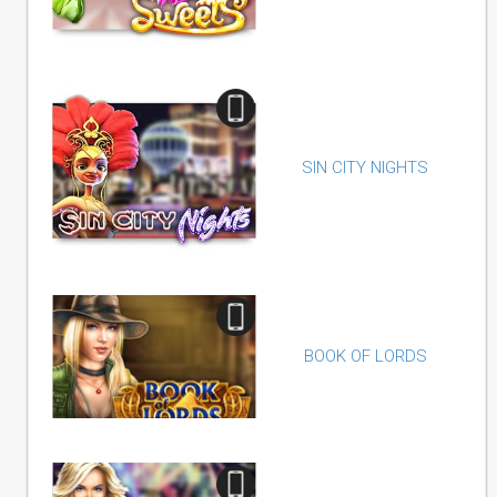
SIN CITY NIGHTS
BOOK OF LORDS