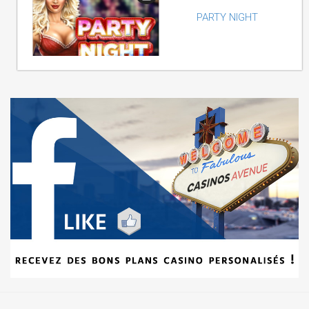
PARTY NIGHT