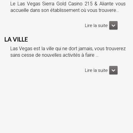
Le Las Vegas Sierra Gold Casino 215 & Aliante vous
accueille dans son établissement où vous trouvere…
Lire la suite
LA VILLE
Las Vegas est la ville qui ne dort jamais, vous trouverez
sans cesse de nouvelles activités à faire …
Lire la suite