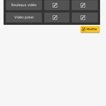
Rouleaux vidéo
Vidéo poker
Modifier