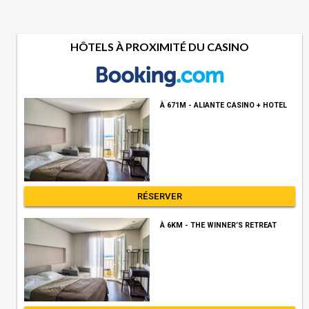
HÔTELS À PROXIMITÉ DU CASINO
À 671M - ALIANTE CASINO + HOTEL
RÉSERVER
À 6KM - THE WINNER’S RETREAT