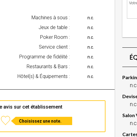
Machines à sous :
n.c.
Jeux de table :
n.c.
Poker Room :
n.c.
Service client :
n.c.
ÉQ
Programme de fidélité :
n.c.
Restaurants & Bars :
n.c.
Hôtel(s) & Équipements :
n.c.
Parkin
n.c
Devise
n.c
e avis sur cet établissement
Salon 
Choisissez une note.
n.c
Cartes