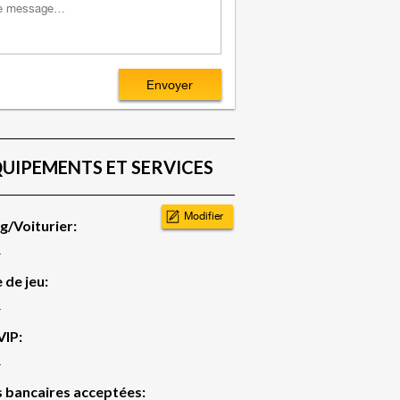
Envoyer
UIPEMENTS ET SERVICES
Modifier
g/Voiturier:
.
 de jeu:
.
VIP:
.
 bancaires acceptées: