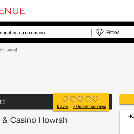
ino Howrah
CÈS
0
> Donner son avis
AVIS
HÔ
l & Casino Howrah