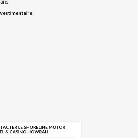
 ans
vestimentaire:
.
TACTER LE SHORELINE MOTOR
EL & CASINO HOWRAH