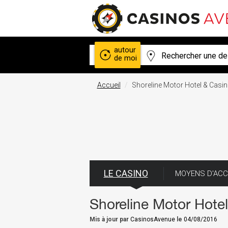
autour
de moi
Accueil
Shoreline Motor Hotel & Cas
LE CASINO
MOYENS D'AC
Shoreline Motor Hote
Mis à jour par
CasinosAvenue
le
04/08/2016