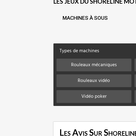
LES JEUX DU SHORELINE M
MACHINES À SOUS
Types de machines
Rouleaux mécaniques
Rouleaux vidéo
Vidéo poker
Les Avis Sur Shoreli