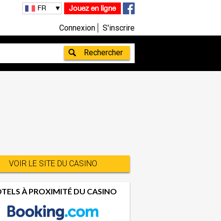
FR
Jouez en ligne
Connexion
S'inscrire
VOIR LE SITE DU CASINO
TELS À PROXIMITÉ DU CASINO