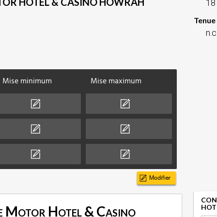
OTOR HOTEL & CASINO HOWRAH
18
Tenue 
n.c
Mise minimum
Mise maximum
Modifier
CON
ne Motor Hotel & Casino
HOT