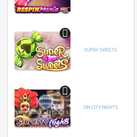
SUPER SWEETS
SIN CITY NIGHTS