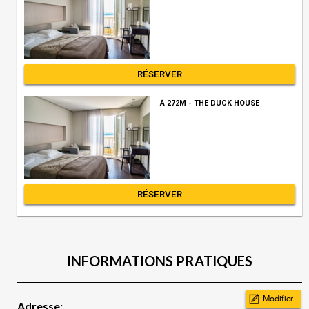
RÉSERVER
À 272M - THE DUCK HOUSE
RÉSERVER
INFORMATIONS PRATIQUES
Modifier
Adresse: