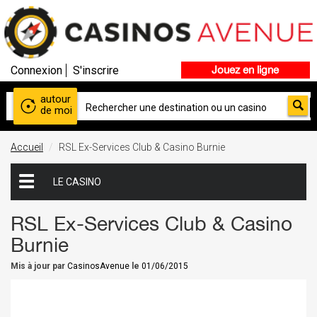
Connexion
S'inscrire
Jouez en ligne
autour
de moi
Accueil
RSL Ex-Services Club & Casino Burnie
LE CASINO
RSL Ex-Services Club & Casino
Burnie
Mis à jour par
CasinosAvenue
le
01/06/2015