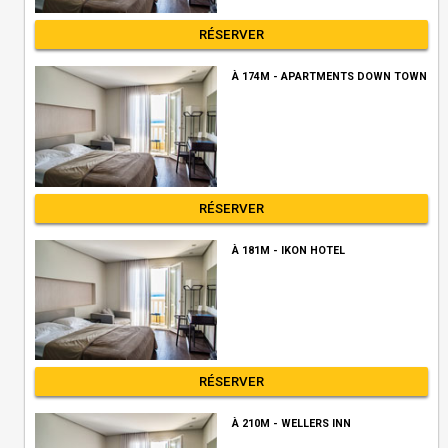
RÉSERVER
À 174M - APARTMENTS DOWN TOWN
RÉSERVER
À 181M - IKON HOTEL
RÉSERVER
À 210M - WELLERS INN