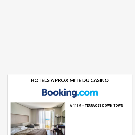
HÔTELS À PROXIMITÉ DU CASINO
À 141M - TERRACES DOWN TOWN