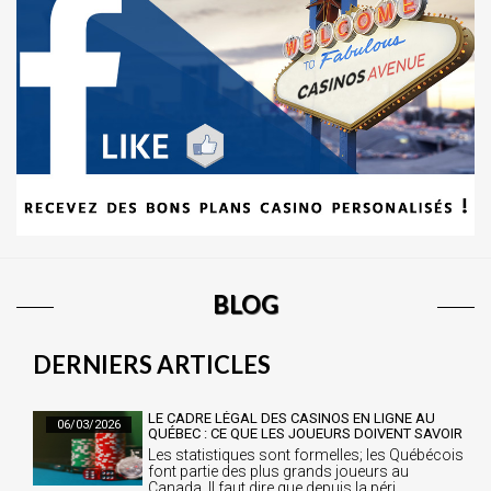
BLOG
DERNIERS ARTICLES
LE CADRE LÉGAL DES CASINOS EN LIGNE AU
06/03/2026
QUÉBEC : CE QUE LES JOUEURS DOIVENT SAVOIR
Les statistiques sont formelles; les Québécois
font partie des plus grands joueurs au
Canada. Il faut dire que depuis la péri…