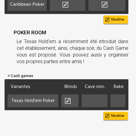
Caribbean Poker
Modifier
POKER ROOM
Le Texas Hold'em a récemment été introduit dans
cet établissement, ainsi, chaque soir, du Cash Game
vous est proposé. Vous pouvez aussi y organiser
vos propres parties entre amis !
> Cash games
Variantes
Blinds
Cave min.
Rake
Texas Hold'em Poker
Modifier