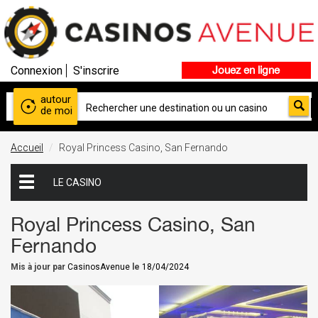
Connexion
S'inscrire
Jouez en ligne
autour
de moi
Accueil
Royal Princess Casino, San Fernando
LE CASINO
Royal Princess Casino, San
Fernando
Mis à jour par
CasinosAvenue
le
18/04/2024