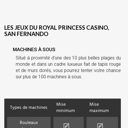
LES JEUX DU ROYAL PRINCESS CASINO,
SAN FERNANDO
MACHINES À SOUS
Situé à proximité d'une des 10 plus belles plages du
monde et dans un cadre luxueux fait de tapis rouge
et de murs dorés, vous pourrez tenter votre chance
sur plus de 100 machines à sous.
Mise
Mise
Types de machines
minimum
maximum
Rouleaux