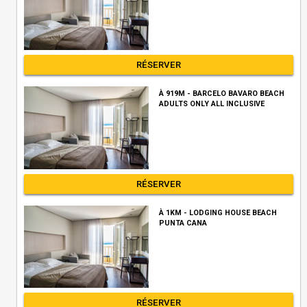
RÉSERVER
À 919M - BARCELO BAVARO BEACH
ADULTS ONLY ALL INCLUSIVE
RÉSERVER
À 1KM - LODGING HOUSE BEACH
PUNTA CANA
RÉSERVER