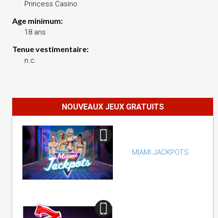
Princess Casino
Age minimum:
18 ans
Tenue vestimentaire:
n.c.
NOUVEAUX JEUX GRATUITS
MIAMI JACKPOTS