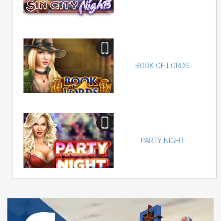
BOOK OF LORDS
PARTY NIGHT