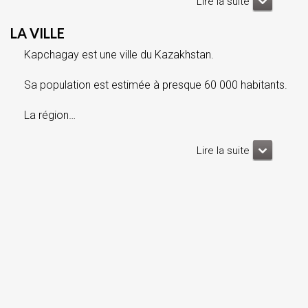
Lire la suite
LA VILLE
Kapchagay est une ville du Kazakhstan.
Sa population est estimée à presque 60 000 habitants.
La région…
Lire la suite