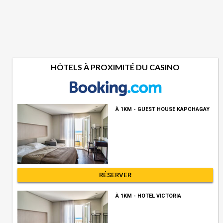
HÔTELS À PROXIMITÉ DU CASINO
À 1KM - GUEST HOUSE KAPCHAGAY
RÉSERVER
À 1KM - HOTEL VICTORIA