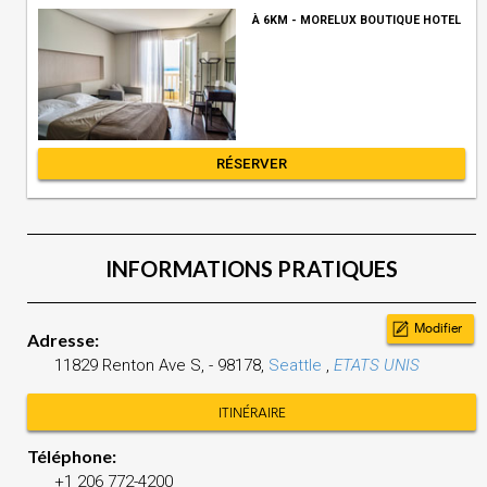
À 6KM - MORELUX BOUTIQUE HOTEL
RÉSERVER
INFORMATIONS PRATIQUES
Modifier
Adresse:
11829 Renton Ave S,
-
98178,
Seattle
,
ETATS UNIS
ITINÉRAIRE
Téléphone:
+1 206 772-4200