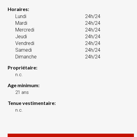
Horaires:
Lundi
24h/24
Mardi
24h/24
Mercredi
24h/24
Jeudi
24h/24
Vendredi
24h/24
Samedi
24h/24
Dimanche
24h/24
Propriétaire:
n.c.
Age minimum:
21 ans
Tenue vestimentaire:
n.c.