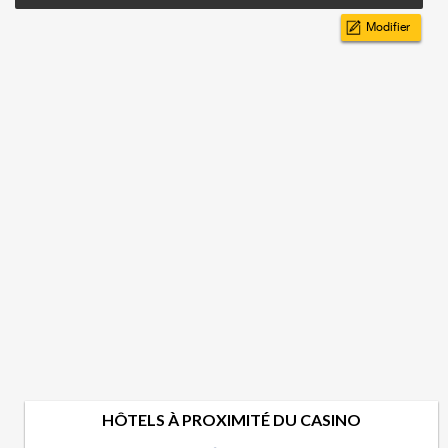
Modifier
HÔTELS À PROXIMITÉ DU CASINO