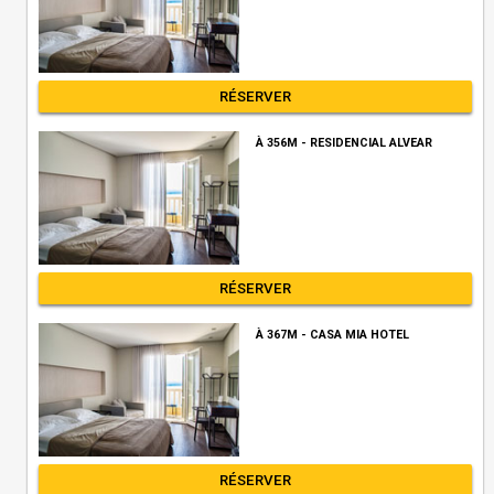
RÉSERVER
À 356M - RESIDENCIAL ALVEAR
RÉSERVER
À 367M - CASA MIA HOTEL
RÉSERVER