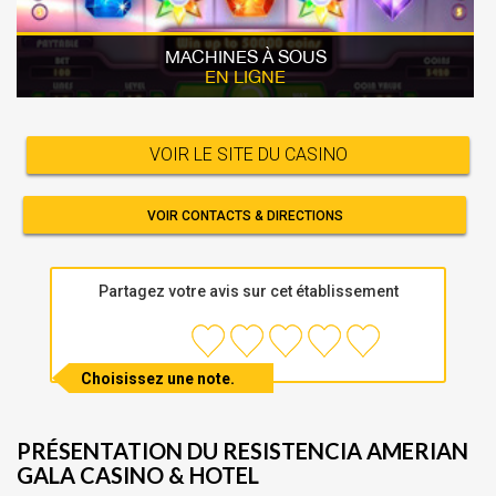
MACHINES À SOUS
EN LIGNE
VOIR LE SITE DU CASINO
VOIR CONTACTS & DIRECTIONS
Partagez votre avis sur cet établissement
Choisissez une note.
PRÉSENTATION DU RESISTENCIA AMERIAN
GALA CASINO & HOTEL