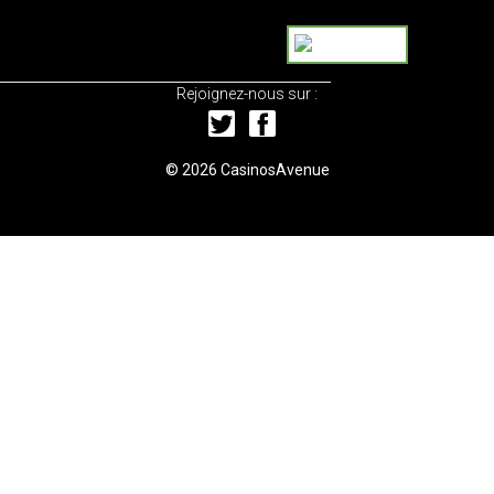
Rejoignez-nous sur :
© 2026
CasinosAvenue