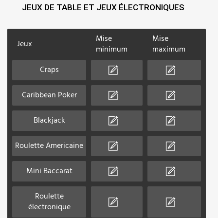
JEUX DE TABLE ET JEUX ÉLECTRONIQUES
Mise
Mise
Jeux
minimum
maximum
Craps
Caribbean Poker
Blackjack
Roulette Americaine
Mini Baccarat
Roulette
électronique