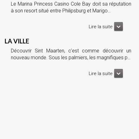
Le Marina Princess Casino Cole Bay doit sa réputation
à son resort situé entre Philipsburg et Marigo…
Lire la suite
LA VILLE
Découvrir Sint Maarten, c'est comme découvrir un
nouveau monde. Sous les palmiers, les magnifiques p…
Lire la suite