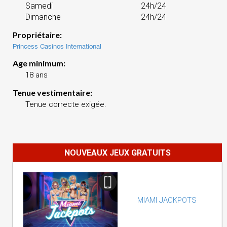
Samedi
24h/24
Dimanche
24h/24
Propriétaire:
Princess Casinos International
Age minimum:
18 ans
Tenue vestimentaire:
Tenue correcte exigée.
NOUVEAUX JEUX GRATUITS
MIAMI JACKPOTS