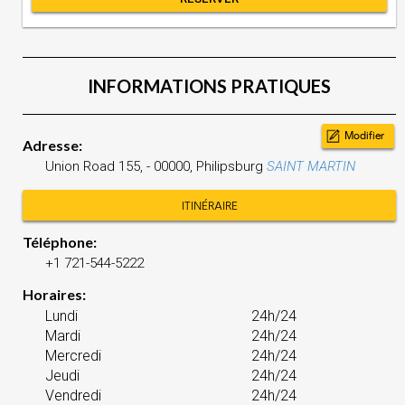
INFORMATIONS PRATIQUES
Modifier
Adresse:
Union Road 155,
-
00000,
Philipsburg
SAINT MARTIN
ITINÉRAIRE
Téléphone:
+1 721-544-5222
Horaires:
Lundi
24h/24
Mardi
24h/24
Mercredi
24h/24
Jeudi
24h/24
Vendredi
24h/24