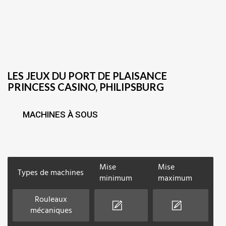
LES JEUX DU PORT DE PLAISANCE
PRINCESS CASINO, PHILIPSBURG
MACHINES À SOUS
Mise
Mise
Types de machines
minimum
maximum
Rouleaux
mécaniques