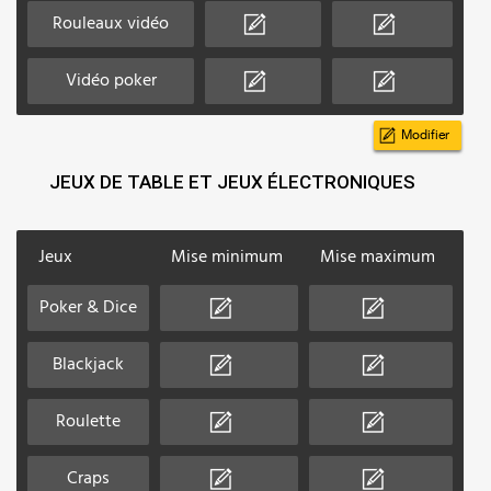
Rouleaux vidéo
Vidéo poker
Modifier
JEUX DE TABLE ET JEUX ÉLECTRONIQUES
Jeux
Mise minimum
Mise maximum
Poker & Dice
Blackjack
Roulette
Craps