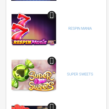
RESPIN MANIA
SUPER SWEETS