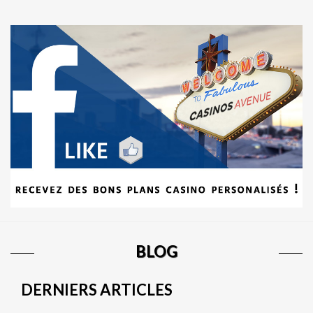
BLOG
DERNIERS ARTICLES