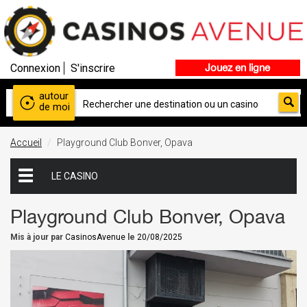
Connexion
S'inscrire
Jouez en ligne
autour
de moi
Accueil
Playground Club Bonver, Opava
LE CASINO
Playground Club Bonver, Opava
Mis à jour par
CasinosAvenue
le
20/08/2025