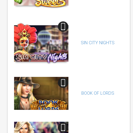
SIN CITY NIGHTS
BOOK OF LORDS