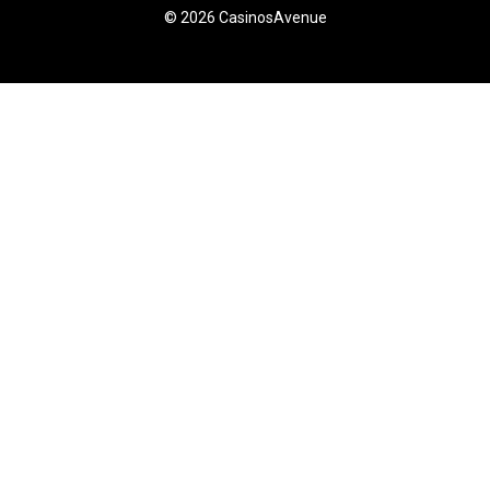
© 2026
CasinosAvenue