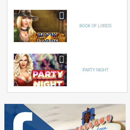
BOOK OF LORDS
PARTY NIGHT