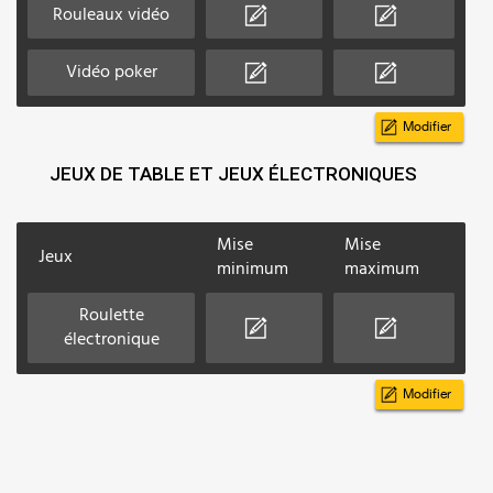
Rouleaux vidéo
Vidéo poker
Modifier
JEUX DE TABLE ET JEUX ÉLECTRONIQUES
Mise
Mise
Jeux
minimum
maximum
Roulette
électronique
Modifier