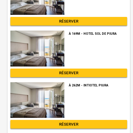
RÉSERVER
À 169M - HOTEL SOL DE PIURA
RÉSERVER
À 262M - INTIOTEL PIURA
RÉSERVER