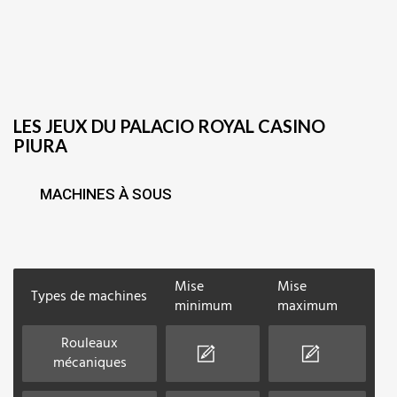
LES JEUX DU PALACIO ROYAL CASINO
PIURA
MACHINES À SOUS
Mise
Mise
Types de machines
minimum
maximum
Rouleaux
mécaniques