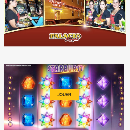
JOUER