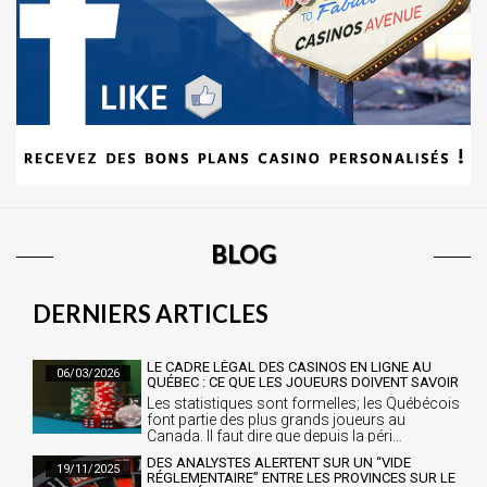
BLOG
DERNIERS ARTICLES
LE CADRE LÉGAL DES CASINOS EN LIGNE AU
06/03/2026
QUÉBEC : CE QUE LES JOUEURS DOIVENT SAVOIR
Les statistiques sont formelles; les Québécois
font partie des plus grands joueurs au
Canada. Il faut dire que depuis la péri…
DES ANALYSTES ALERTENT SUR UN “VIDE
19/11/2025
RÉGLEMENTAIRE” ENTRE LES PROVINCES SUR LE