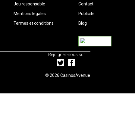
Jeu responsable
Contact
Mentions légales
Publicité
Termes et conditions
Blog
Rejoignez-nous sur :
© 2026
CasinosAvenue