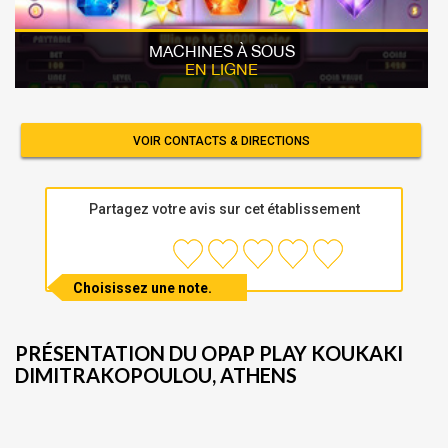
MACHINES À SOUS
EN LIGNE
VOIR CONTACTS & DIRECTIONS
Partagez votre avis sur cet établissement
Choisissez une note.
PRÉSENTATION DU OPAP PLAY KOUKAKI
DIMITRAKOPOULOU, ATHENS