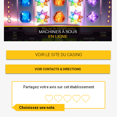
MACHINES À SOUS
EN LIGNE
VOIR LE SITE DU CASINO
VOIR CONTACTS & DIRECTIONS
Partagez votre avis sur cet établissement
Choisissez une note.