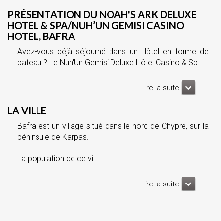
PRÉSENTATION DU NOAH'S ARK DELUXE
HOTEL & SPA/NUH’UN GEMISI CASINO
HOTEL, BAFRA
Avez-vous déjà séjourné dans un Hôtel en forme de
bateau ? Le Nuh'Un Gemisi Deluxe Hôtel Casino & Sp…
Lire la suite
LA VILLE
Bafra est un village situé dans le nord de Chypre, sur la
péninsule de Karpas.
La population de ce vi…
Lire la suite