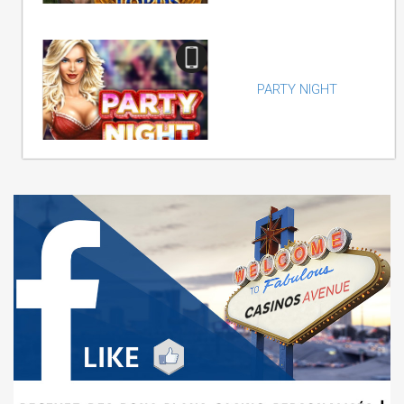
PARTY NIGHT