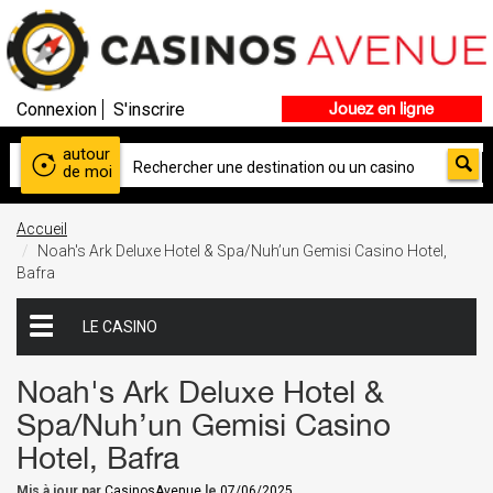
Connexion
S'inscrire
Jouez en ligne
autour
de moi
Accueil
Noah's Ark Deluxe Hotel & Spa/Nuh’un Gemisi Casino Hotel,
Bafra
LE CASINO
Noah's Ark Deluxe Hotel &
Spa/Nuh’un Gemisi Casino
Hotel, Bafra
Mis à jour par
CasinosAvenue
le
07/06/2025