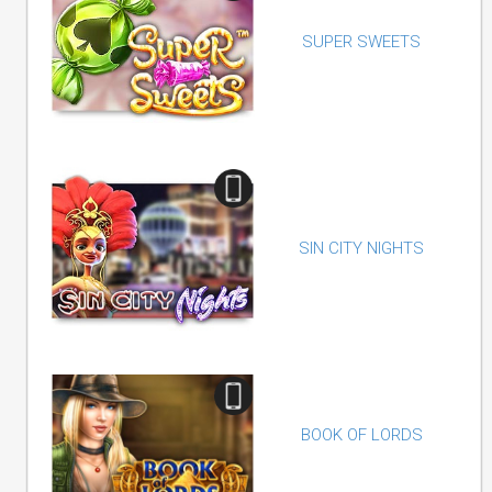
SUPER SWEETS
SIN CITY NIGHTS
BOOK OF LORDS