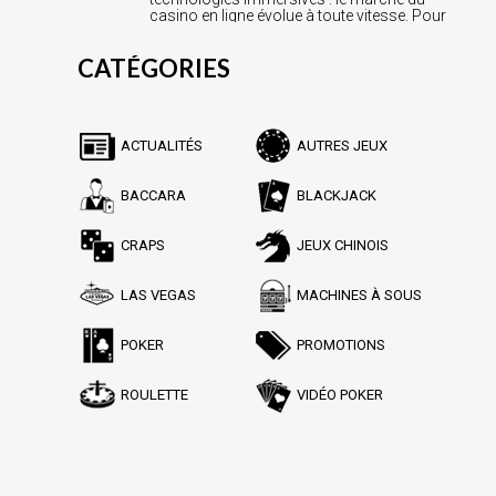
casino en ligne évolue à toute vitesse. Pour
le…
CATÉGORIES
ACTUALITÉS
AUTRES JEUX
BACCARA
BLACKJACK
CRAPS
JEUX CHINOIS
LAS VEGAS
MACHINES À SOUS
POKER
PROMOTIONS
ROULETTE
VIDÉO POKER