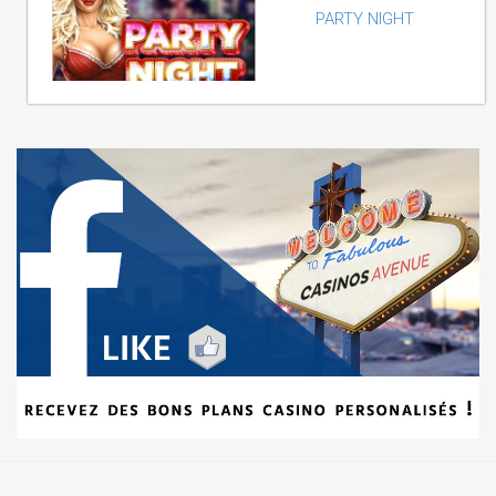
PARTY NIGHT