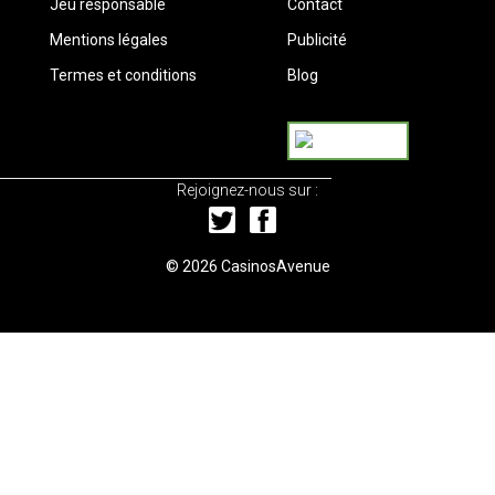
Jeu responsable
Contact
Mentions légales
Publicité
Termes et conditions
Blog
Rejoignez-nous sur :
© 2026
CasinosAvenue