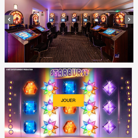
JOUER