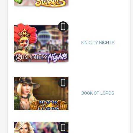
SIN CITY NIGHTS
BOOK OF LORDS