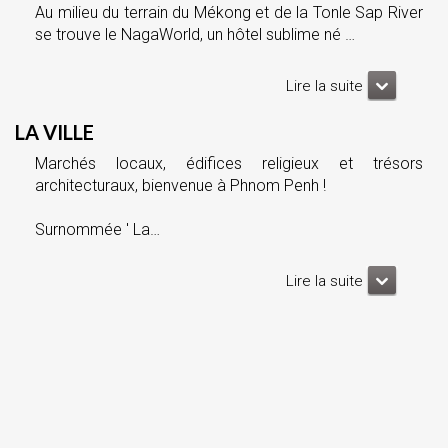
Au milieu du terrain du Mékong et de la Tonle Sap River
se trouve le NagaWorld, un hôtel sublime né …
Lire la suite
LA VILLE
Marchés locaux, édifices religieux et trésors
architecturaux, bienvenue à Phnom Penh !
Surnommée ' La…
Lire la suite