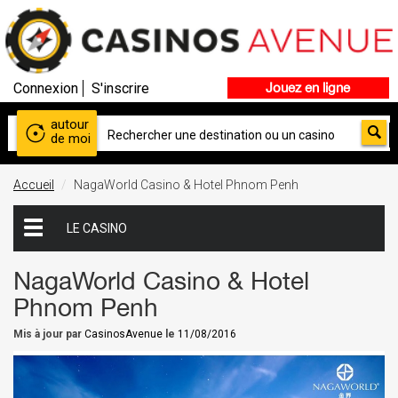
Connexion
S'inscrire
Jouez en ligne
autour
de moi
Accueil
NagaWorld Casino & Hotel Phnom Penh
LE CASINO
NagaWorld Casino & Hotel
Phnom Penh
Mis à jour par
CasinosAvenue
le
11/08/2016