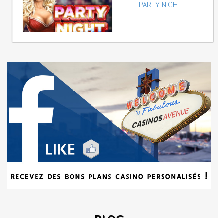
PARTY NIGHT