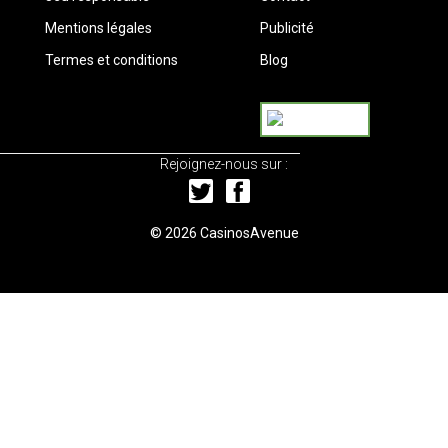
Mentions légales
Publicité
Termes et conditions
Blog
Rejoignez-nous sur :
© 2026
CasinosAvenue