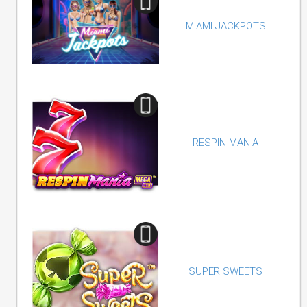
MIAMI JACKPOTS
RESPIN MANIA
SUPER SWEETS