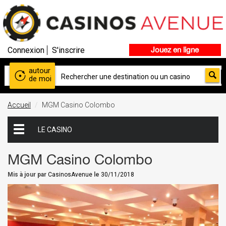
Connexion
S'inscrire
Jouez en ligne
autour
de moi
Accueil
MGM Casino Colombo
LE CASINO
MGM Casino Colombo
Mis à jour par
CasinosAvenue
le
30/11/2018