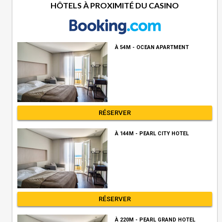
HÔTELS À PROXIMITÉ DU CASINO
À 54M - OCEAN APARTMENT
RÉSERVER
À 144M - PEARL CITY HOTEL
RÉSERVER
À 220M - PEARL GRAND HOTEL