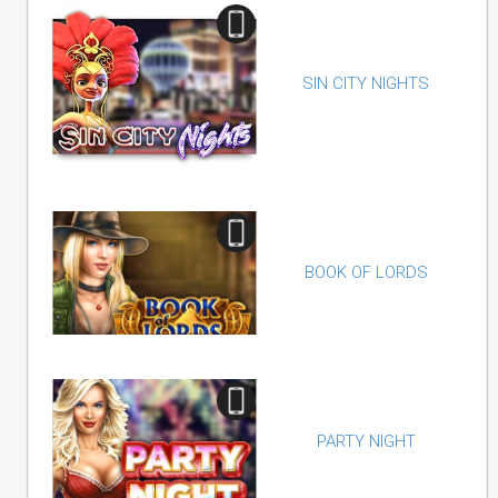
SIN CITY NIGHTS
BOOK OF LORDS
PARTY NIGHT