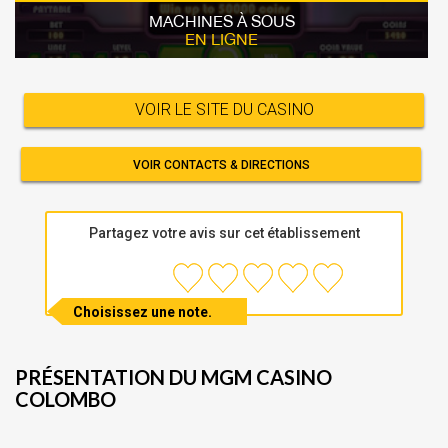
MACHINES À SOUS
EN LIGNE
VOIR LE SITE DU CASINO
VOIR CONTACTS & DIRECTIONS
Partagez votre avis sur cet établissement
Choisissez une note.
PRÉSENTATION DU MGM CASINO
COLOMBO