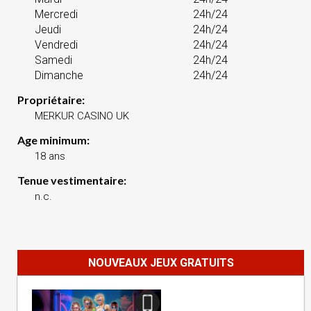
Mercredi
24h/24
Jeudi
24h/24
Vendredi
24h/24
Samedi
24h/24
Dimanche
24h/24
Propriétaire:
MERKUR CASINO UK
Age minimum:
18 ans
Tenue vestimentaire:
n.c.
NOUVEAUX JEUX GRATUITS