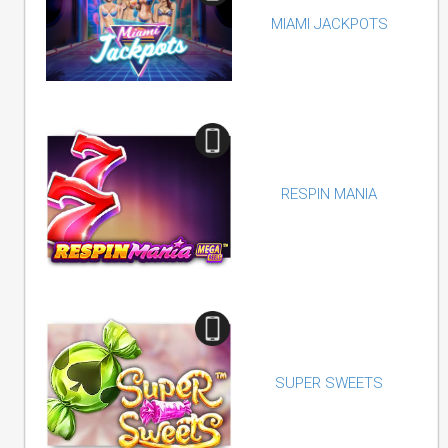
MIAMI JACKPOTS
RESPIN MANIA
SUPER SWEETS