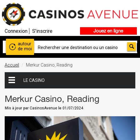
Connexion
S'inscrire
Jouez en ligne
autour
de moi
Accueil
Merkur Casino, Reading
LE CASINO
Merkur Casino, Reading
Mis à jour par
CasinosAvenue
le
01/07/2024