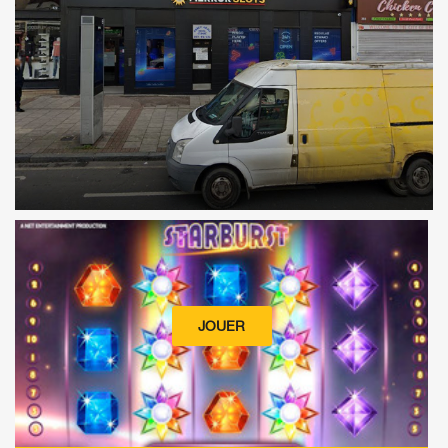
JOUER