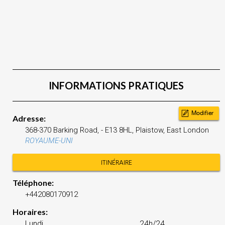
INFORMATIONS PRATIQUES
Modifier
Adresse:
368-370 Barking Road,
-
E13 8HL,
Plaistow, East London
ROYAUME-UNI
ITINÉRAIRE
Téléphone:
+442080170912
Horaires:
Lundi
24h/24