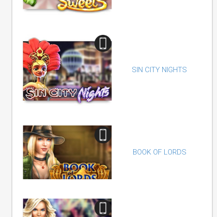
SIN CITY NIGHTS
BOOK OF LORDS