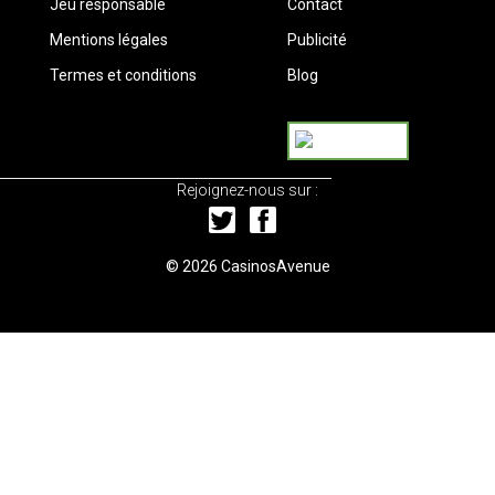
Jeu responsable
Contact
Mentions légales
Publicité
Termes et conditions
Blog
Rejoignez-nous sur :
© 2026
CasinosAvenue