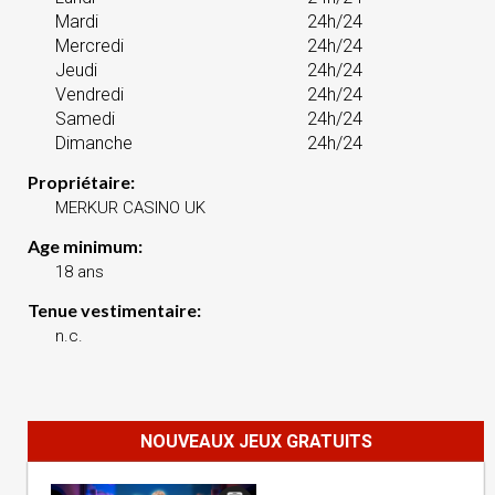
Mardi
24h/24
Mercredi
24h/24
Jeudi
24h/24
Vendredi
24h/24
Samedi
24h/24
Dimanche
24h/24
Propriétaire:
MERKUR CASINO UK
Age minimum:
18 ans
Tenue vestimentaire:
n.c.
NOUVEAUX JEUX GRATUITS