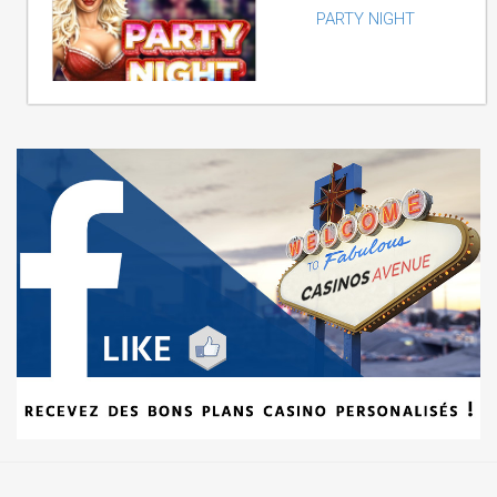
PARTY NIGHT