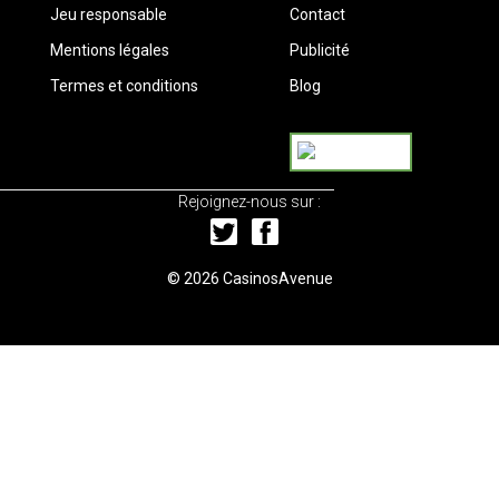
Jeu responsable
Contact
Mentions légales
Publicité
Termes et conditions
Blog
Rejoignez-nous sur :
© 2026
CasinosAvenue