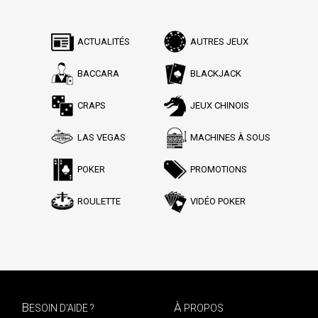
ACTUALITÉS
AUTRES JEUX
BACCARA
BLACKJACK
CRAPS
JEUX CHINOIS
LAS VEGAS
MACHINES À SOUS
POKER
PROMOTIONS
ROULETTE
VIDÉO POKER
B
À
ESOIN D'AIDE ?
PROPOS