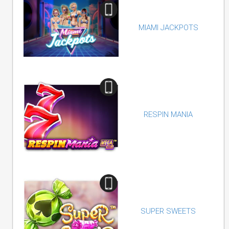
MIAMI JACKPOTS
RESPIN MANIA
SUPER SWEETS