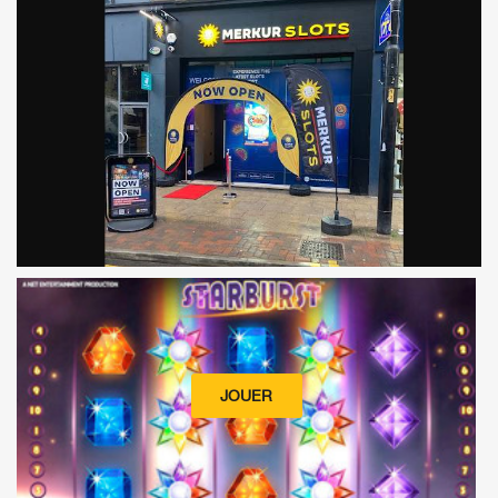
JOUER