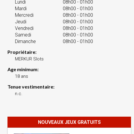
Lundi
08h00 - 01h00
Mardi
08h00 - 01h00
Mercredi
08h00 - 01h00
Jeudi
08h00 - 01h00
Vendredi
08h00 - 01h00
Samedi
08h00 - 01h00
Dimanche
08h00 - 01h00
Propriétaire:
MERKUR Slots
Age minimum:
18 ans
Tenue vestimentaire:
n.c.
NOUVEAUX JEUX GRATUITS