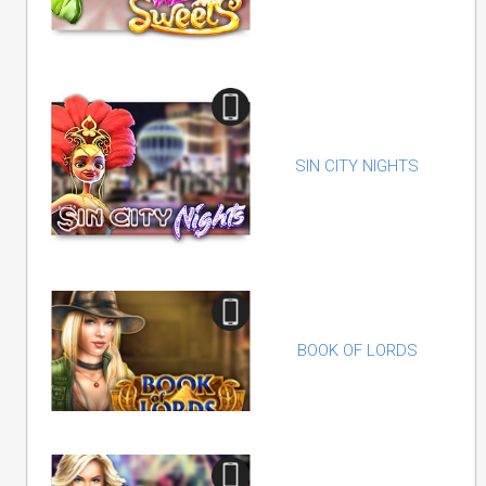
SIN CITY NIGHTS
BOOK OF LORDS