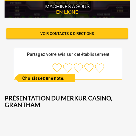
MACHINES À SOUS
EN LIGNE
VOIR CONTACTS & DIRECTIONS
Partagez votre avis sur cet établissement
Choisissez une note.
PRÉSENTATION DU MERKUR CASINO,
GRANTHAM