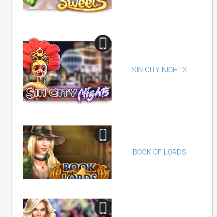
SIN CITY NIGHTS
BOOK OF LORDS