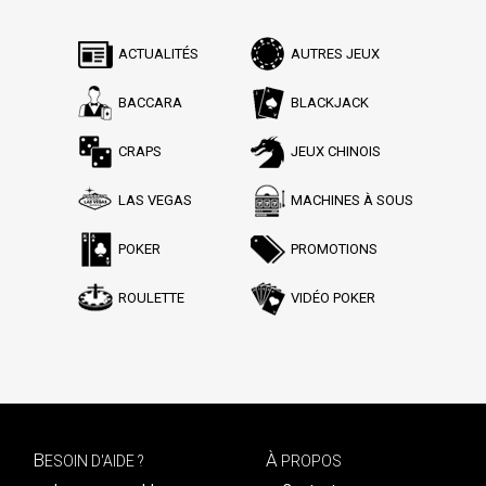
ACTUALITÉS
AUTRES JEUX
BACCARA
BLACKJACK
CRAPS
JEUX CHINOIS
LAS VEGAS
MACHINES À SOUS
POKER
PROMOTIONS
ROULETTE
VIDÉO POKER
B
À
ESOIN D'AIDE ?
PROPOS