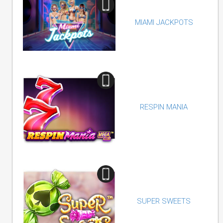
MIAMI JACKPOTS
RESPIN MANIA
SUPER SWEETS