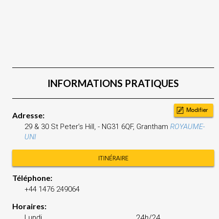
INFORMATIONS PRATIQUES
Modifier
Adresse:
29 & 30 St Peter’s Hill,
-
NG31 6QF,
Grantham
ROYAUME-
UNI
ITINÉRAIRE
Téléphone:
+44 1476 249064
Horaires:
Lundi
24h/24