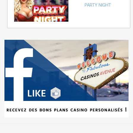
PARTY NIGHT