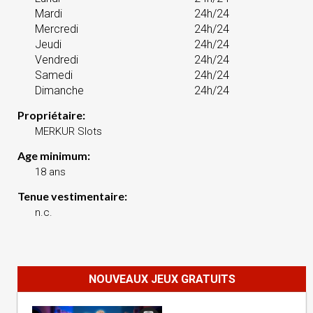
Mardi
24h/24
Mercredi
24h/24
Jeudi
24h/24
Vendredi
24h/24
Samedi
24h/24
Dimanche
24h/24
Propriétaire:
MERKUR Slots
Age minimum:
18 ans
Tenue vestimentaire:
n.c.
NOUVEAUX JEUX GRATUITS