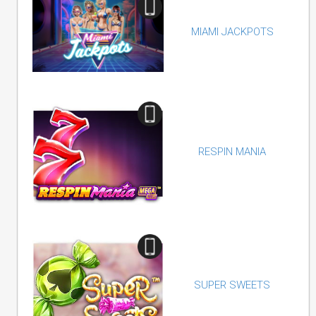
MIAMI JACKPOTS
RESPIN MANIA
SUPER SWEETS