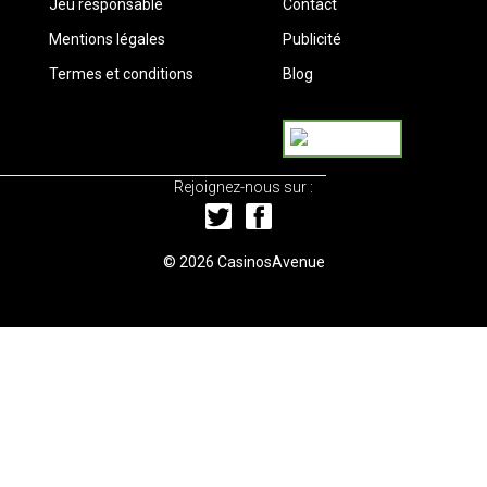
Jeu responsable
Contact
Mentions légales
Publicité
Termes et conditions
Blog
Rejoignez-nous sur :
© 2026
CasinosAvenue