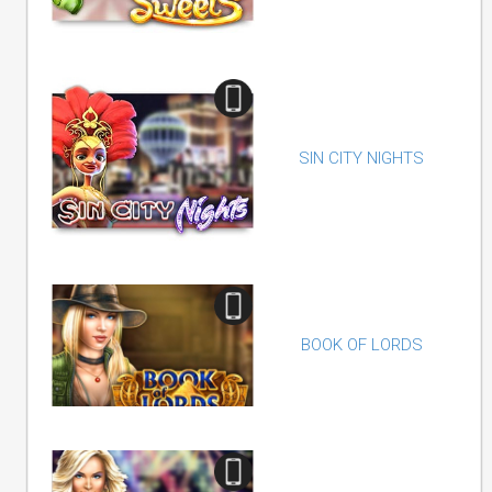
SIN CITY NIGHTS
BOOK OF LORDS