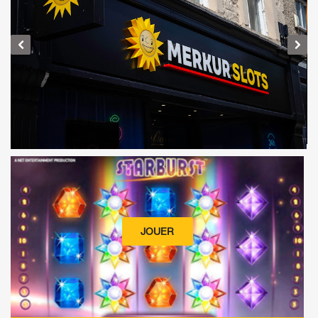
JOUER