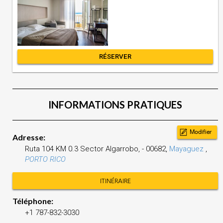
RÉSERVER
INFORMATIONS PRATIQUES
Modifier
Adresse:
Ruta 104 KM 0.3 Sector Algarrobo,
-
00682,
Mayaguez
,
PORTO RICO
ITINÉRAIRE
Téléphone:
+1 787-832-3030