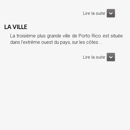
Lire la suite
LA VILLE
La troisième plus grande ville de Porto Rico est située
dans l'extrême ouest du pays, sur les côtes …
Lire la suite