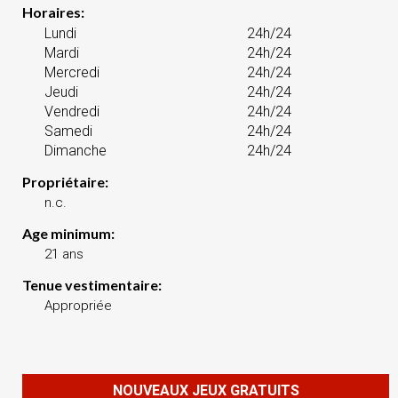
Horaires:
Lundi
24h/24
Mardi
24h/24
Mercredi
24h/24
Jeudi
24h/24
Vendredi
24h/24
Samedi
24h/24
Dimanche
24h/24
Propriétaire:
n.c.
Age minimum:
21 ans
Tenue vestimentaire:
Appropriée
NOUVEAUX JEUX GRATUITS