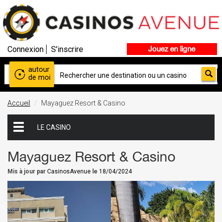
Connexion
S'inscrire
Jouez en ligne
autour
de moi
Accueil
Mayaguez Resort & Casino
LE CASINO
Mayaguez Resort & Casino
Mis à jour par
CasinosAvenue
le
18/04/2024