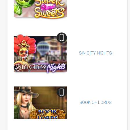
SIN CITY NIGHTS
BOOK OF LORDS