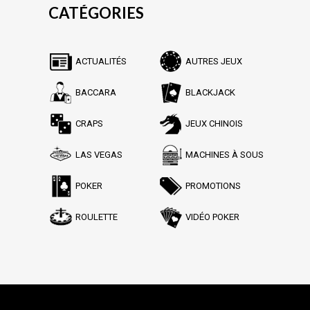
CATÉGORIES
ACTUALITÉS
AUTRES JEUX
BACCARA
BLACKJACK
CRAPS
JEUX CHINOIS
LAS VEGAS
MACHINES À SOUS
POKER
PROMOTIONS
ROULETTE
VIDÉO POKER