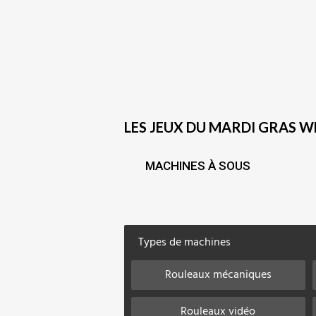
LES JEUX DU MARDI GRAS WE
MACHINES À SOUS
Types de machines
Rouleaux mécaniques
Rouleaux vidéo