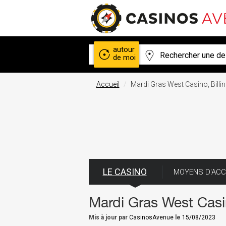
autour
de moi
Accueil
Mardi Gras West Casino, Billi
LE CASINO
MOYENS D'AC
Mardi Gras West Casin
Mis à jour par
CasinosAvenue
le
15/08/2023