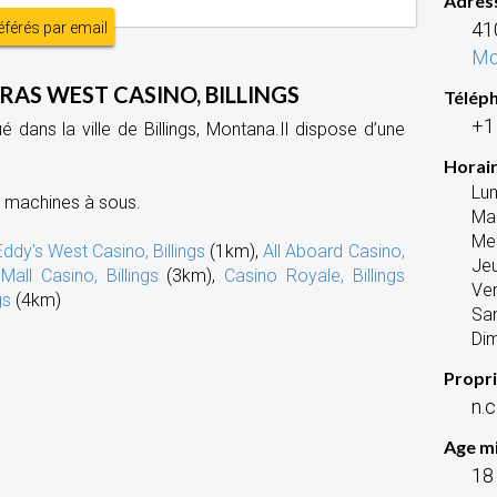
Adres
41
éférés par email
Mo
AS WEST CASINO, BILLINGS
Télép
+1
 dans la ville de Billings, Montana.Il dispose d’une
Horair
Lun
0 machines à sous.
Mar
Mer
ddy's West Casino, Billings
(1km),
All Aboard Casino,
Jeu
Mall Casino, Billings
(3km),
Casino Royale, Billings
Ven
gs
(4km)
Sa
Di
Propri
n.c
Age m
18