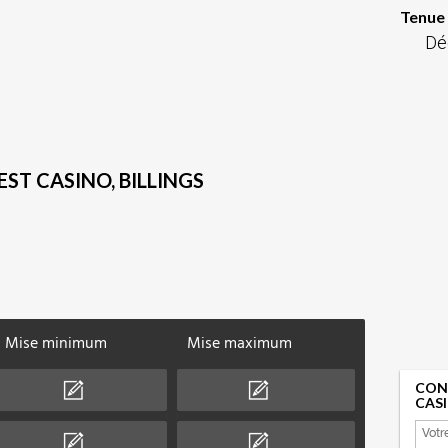
Tenue 
Dé
ST CASINO, BILLINGS
Mise minimum
Mise maximum
CON
CASI