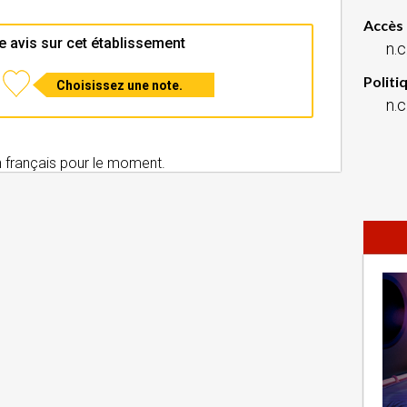
Accès
e avis sur cet établissement
n.c
Politi
Choisissez une note.
n.c
 français pour le moment.