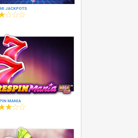
MI JACKPOTS
PIN MANIA