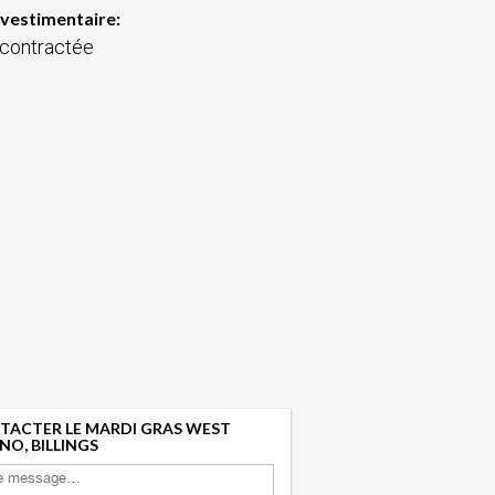
vestimentaire:
contractée
TACTER LE MARDI GRAS WEST
NO, BILLINGS