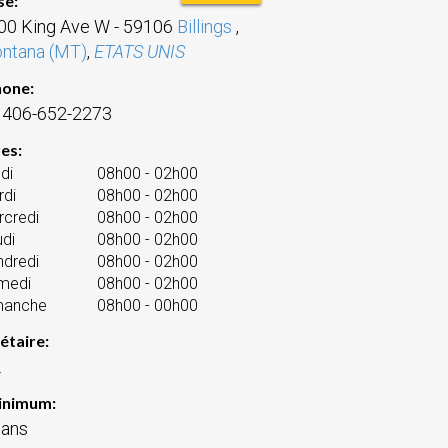
se:
00 King Ave W
-
59106
Billings
,
ntana (MT)
,
ETATS UNIS
hone:
 406-652-2273
es:
di
08h00 - 02h00
di
08h00 - 02h00
credi
08h00 - 02h00
di
08h00 - 02h00
dredi
08h00 - 02h00
medi
08h00 - 02h00
manche
08h00 - 00h00
étaire:
.
inimum:
 ans