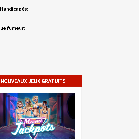
 Handicapés:
.
que fumeur:
.
NOUVEAUX JEUX GRATUITS