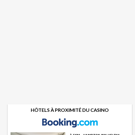
HÔTELS À PROXIMITÉ DU CASINO