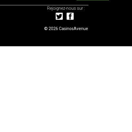
Rejoignez-nous sur :
© 2026
CasinosAvenue