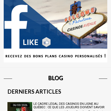
BLOG
DERNIERS ARTICLES
LE CADRE LÉGAL DES CASINOS EN LIGNE AU
06/03/2026
QUÉBEC : CE QUE LES JOUEURS DOIVENT SAVOIR