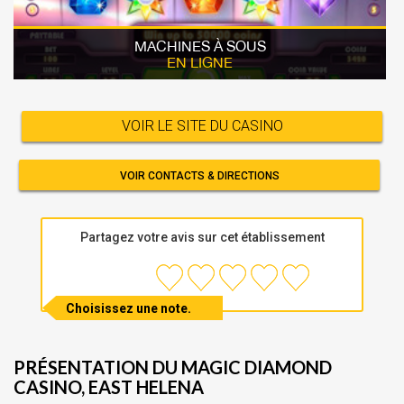
MACHINES À SOUS
EN LIGNE
VOIR LE SITE DU CASINO
VOIR CONTACTS & DIRECTIONS
Partagez votre avis sur cet établissement
Choisissez une note.
PRÉSENTATION DU MAGIC DIAMOND
CASINO, EAST HELENA