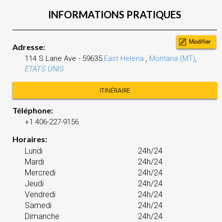
INFORMATIONS PRATIQUES
Modifier
Adresse:
114 S Lane Ave
-
59635
East Helena
,
Montana (MT)
,
ETATS UNIS
ITINÉRAIRE
Téléphone:
+1 406-227-9156
Horaires:
Lundi
24h/24
Mardi
24h/24
Mercredi
24h/24
Jeudi
24h/24
Vendredi
24h/24
Samedi
24h/24
Dimanche
24h/24