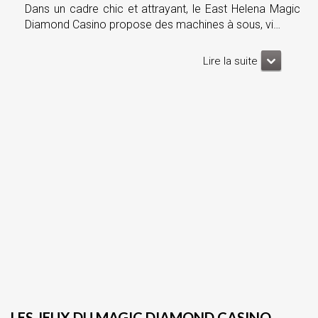
Dans un cadre chic et attrayant, le East Helena Magic
Diamond Casino propose des machines à sous, vi…
Lire la suite
LES JEUX DU MAGIC DIAMOND CASINO,