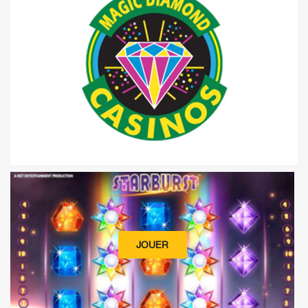
JOUER