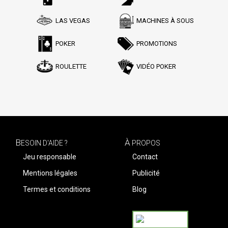
LAS VEGAS
MACHINES À SOUS
POKER
PROMOTIONS
ROULETTE
VIDÉO POKER
B
À
ESOIN D'AIDE ?
PROPOS
Jeu responsable
Contact
Mentions légales
Publicité
Termes et conditions
Blog