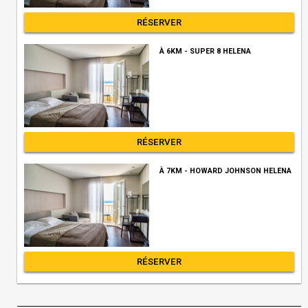
RÉSERVER
À 6KM - SUPER 8 HELENA
RÉSERVER
À 7KM - HOWARD JOHNSON HELENA
RÉSERVER