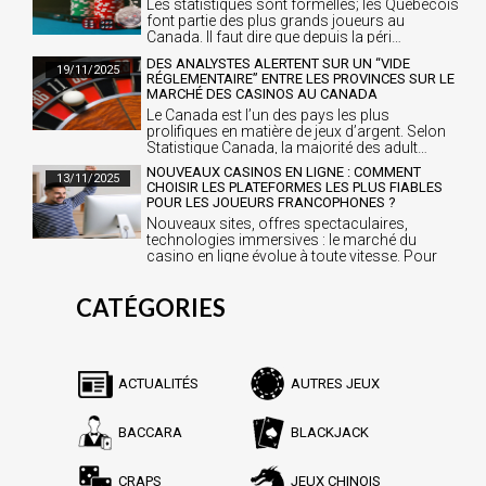
Les statistiques sont formelles; les Québécois
font partie des plus grands joueurs au
Canada. Il faut dire que depuis la péri…
DES ANALYSTES ALERTENT SUR UN “VIDE
19/11/2025
RÉGLEMENTAIRE” ENTRE LES PROVINCES SUR LE
MARCHÉ DES CASINOS AU CANADA
Le Canada est l’un des pays les plus
prolifiques en matière de jeux d’argent. Selon
Statistique Canada, la majorité des adult…
NOUVEAUX CASINOS EN LIGNE : COMMENT
13/11/2025
CHOISIR LES PLATEFORMES LES PLUS FIABLES
POUR LES JOUEURS FRANCOPHONES ?
Nouveaux sites, offres spectaculaires,
technologies immersives : le marché du
casino en ligne évolue à toute vitesse. Pour
le…
CATÉGORIES
ACTUALITÉS
AUTRES JEUX
BACCARA
BLACKJACK
CRAPS
JEUX CHINOIS