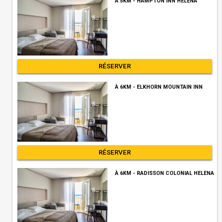
À 5KM - HAMPTON INN HELENA
RÉSERVER
À 6KM - ELKHORN MOUNTAIN INN
RÉSERVER
À 6KM - RADISSON COLONIAL HELENA